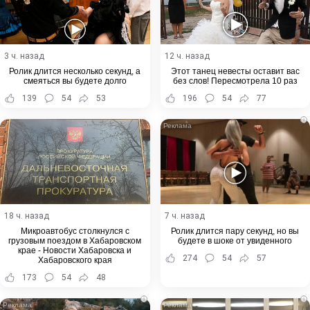
3 ч. назад
12 ч. назад
Ролик длится несколько секунд, а
Этот танец невесты оставит вас
смеяться вы будете долго
без слов! Пересмотрела 10 раз
139
54
53
196
54
77
i
18 ч. назад
7 ч. назад
Микроавтобус столкнулся с
Ролик длится пару секунд, но вы
грузовым поездом в Хабаровском
будете в шоке от увиденного
крае - Новости Хабаровска и
274
54
57
Хабаровского края
173
54
48
i
i