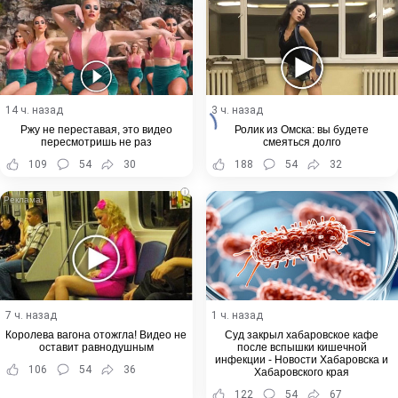
14 ч. назад
3 ч. назад
Ржу не переставая, это видео
Ролик из Омска: вы будете
пересмотришь не раз
смеяться долго
109
54
30
188
54
32
i
7 ч. назад
1 ч. назад
Королева вагона отожгла! Видео не
Суд закрыл хабаровское кафе
оставит равнодушным
после вспышки кишечной
инфекции - Новости Хабаровска и
106
54
36
Хабаровского края
122
54
67