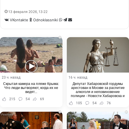
13 февраля 2026, 13:22
WhatsApp
Telegram
Share
VKontakte
Odnoklassniki
via
Email
i
23 ч. назад
16 ч. назад
Скрытая камера на пляже Крыма:
Депутат Хабаровской гордумы
Что люди вытворяют, когда их не
арестован в Москве за распитие
видят...
алкоголя и неповиновение
полиции - Новости Хабаровска и
215
54
69
Хабаровского края
105
54
76
i
i