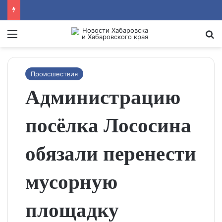
Menu
Se
Происшествия
Администрацию
посёлка Лососина
обязали перенести
мусорную
площадку