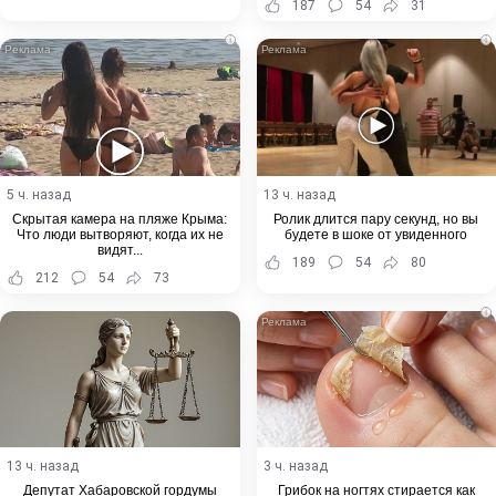
187
54
31
i
i
5 ч. назад
13 ч. назад
Скрытая камера на пляже Крыма:
Ролик длится пару секунд, но вы
Что люди вытворяют, когда их не
будете в шоке от увиденного
видят...
189
54
80
212
54
73
i
13 ч. назад
3 ч. назад
Депутат Хабаровской гордумы
Грибок на ногтях стирается как