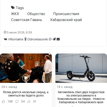
Tags
ЖКХ
Общество
Происшествия
Советская Гавань
Хабаровский край
5 июня 2026, 6:39
WhatsApp
Telegram
Share
VKontakte
Odnoklassniki
via
Email
i
24 ч. назад
18 ч. назад
Ролик длится несколько секунд, а
Автомобиль сбил двух подростков
смеяться вы будете долго
на электросамокате в
Комсомольске-на-Амуре - Новости
188
54
51
Хабаровска и Хабаровского края