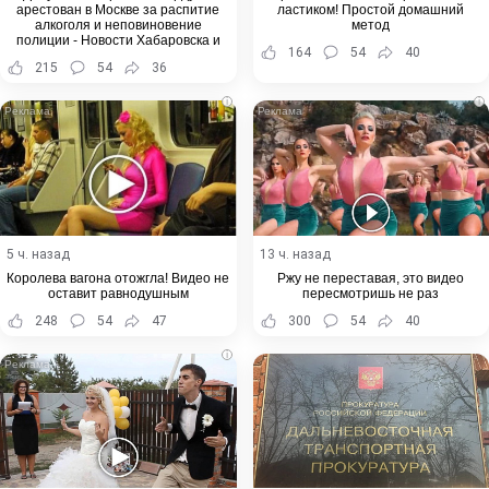
арестован в Москве за распитие
ластиком! Простой домашний
алкоголя и неповиновение
метод
полиции - Новости Хабаровска и
164
54
40
Хабаровского края
215
54
36
i
i
5 ч. назад
13 ч. назад
Королева вагона отожгла! Видео не
Ржу не переставая, это видео
оставит равнодушным
пересмотришь не раз
248
54
47
300
54
40
i