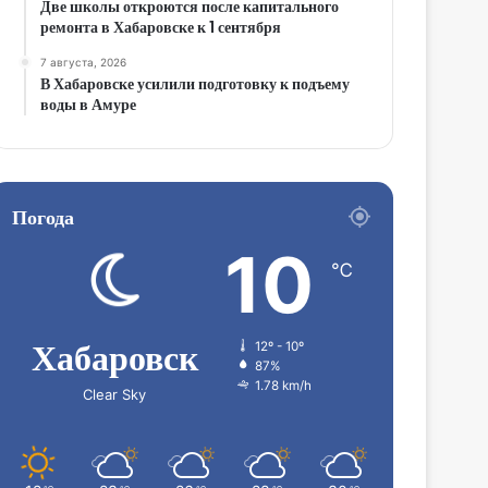
Две школы откроются после капитального
ремонта в Хабаровске к 1 сентября
7 августа, 2026
В Хабаровске усилили подготовку к подъему
воды в Амуре
Погода
10
℃
Хабаровск
12º - 10º
87%
1.78 km/h
Clear Sky