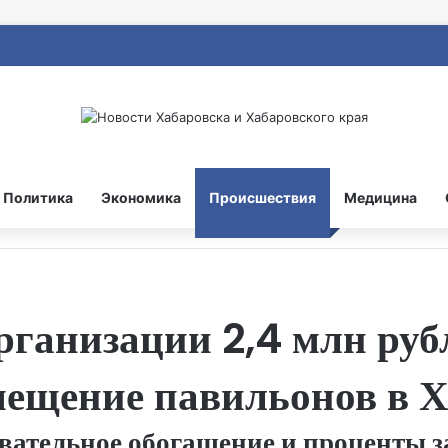
Политика
Экономика
Происшествия
Медицина
рганизации 2,4 млн руб
мещение павильонов в 
вательное обогащение и проценты з