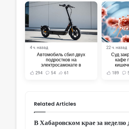
4 ч. назад
22 ч. назад
Автомобиль сбил двух
Суд зак
подростков на
кафе 
электросамокате в
кишеч
Комсомольске-на-Амуре -
Новост
294
54
61
189
Новости Хабаровска и
Хаба
Хабаровского края
Related Articles
В Хабаровском крае за недел