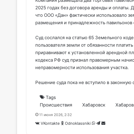
Компания размещала два торговых павильон
2025 годах без договора аренды и оплаты.
что ООО «Дан» фактически использовало зе
размещения и принадлежность павильонов о
Суд сослался на статью 65 Земельного коде
пользователя земли от обязанности платить
приравнивают к установленной арендной пла
кодекса РФ суд признал правомерным начис
неправомерности использования участка.
Решение суда пока не вступило в законную 
Tags
Происшествия
Хабаровск
Хабаров
11 июня 2026, 2:32
WhatsApp
Telegram
Share
VKontakte
Odnoklassniki
via