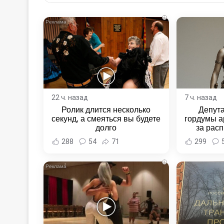
Email
i
22 ч. назад
7 ч. назад
Ролик длится несколько
Депут
секунд, а смеяться вы будете
гордумы а
долго
за расп
неповин
288
54
71
299
Новост
Хаба
i