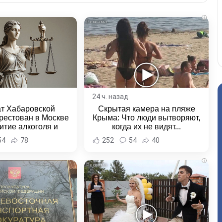
i
24 ч. назад
ат Хабаровской
Скрытая камера на пляже
рестован в Москве
Крыма: Что люди вытворяют,
итие алкоголя и
когда их не видят...
овение полиции -
54
78
252
54
40
и Хабаровска и
ровского края
i