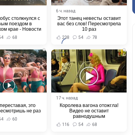
6 ч. назад
обус столкнулся с
Этот танец невесты оставит
вым поездом в
вас без слов! Пересмотрела
ом крае - Новости
10 раз
ка и Хабаровского
54
68
238
54
78
края
i
i
17 ч. назад
переставая, это
Королева вагона отожгла!
ресмотришь не раз
Видео не оставит
равнодушным
54
60
116
54
68