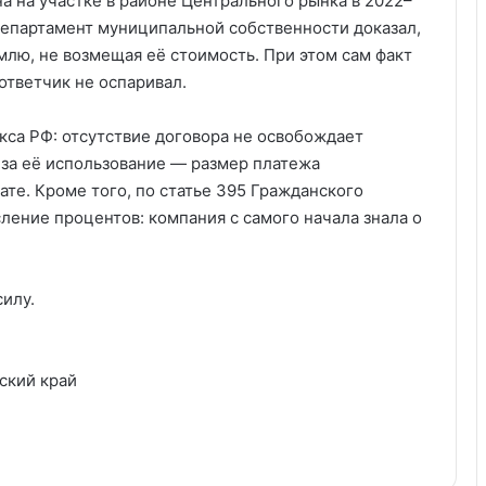
а на участке в районе Центрального рынка в 2022–
 Департамент муниципальной собственности доказал,
млю, не возмещая её стоимость. При этом сам факт
тветчик не оспаривал.
кса РФ: отсутствие договора не освобождает
 за её использование — размер платежа
те. Кроме того, по статье 395 Гражданского
ление процентов: компания с самого начала знала о
силу.
ский край