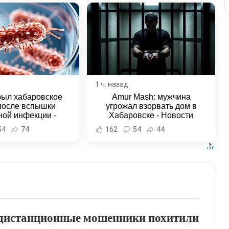
1 ч. назад
рыл хабаровское
Amur Mash: мужчина
после вспышки
угрожал взорвать дом в
ной инфекции -
Хабаровске - Новости
и Хабаровска и
Хабаровска и Хабаровского
54
74
162
54
44
ровского края
края
ю дистанционные мошенники похитили