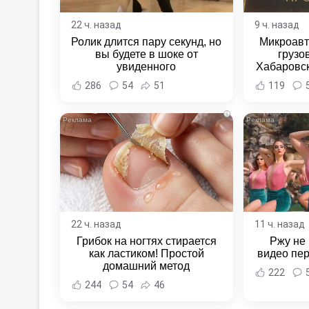
22 ч. назад
9 ч. назад
Ролик длится пару секунд, но
Микроавт
вы будете в шоке от
грузо
увиденного
Хабаровск
Хабаровс
286
54
51
119
i
22 ч. назад
11 ч. назад
Грибок на ногтях стирается
Ржу не 
как ластиком! Простой
видео пе
домашний метод
222
244
54
46