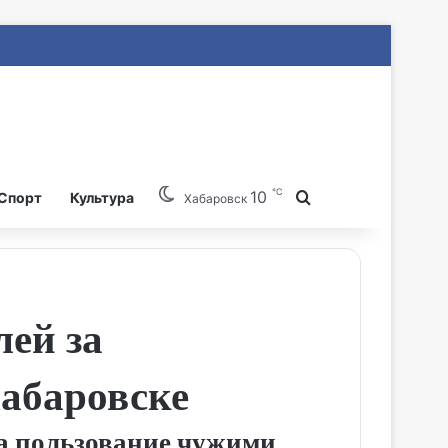
℃
10
Search for
Спорт
Культура
Хабаровск
лей за
Хабаровске
а пользование чужими