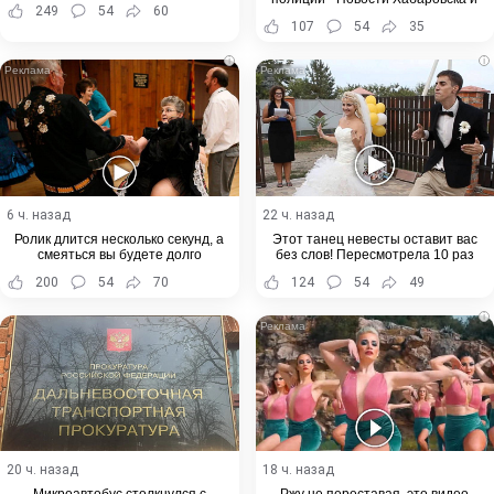
249
54
60
Хабаровского края
107
54
35
i
i
6 ч. назад
22 ч. назад
Ролик длится несколько секунд, а
Этот танец невесты оставит вас
смеяться вы будете долго
без слов! Пересмотрела 10 раз
200
54
70
124
54
49
i
20 ч. назад
18 ч. назад