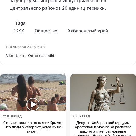
на уборку магистралей Индустриального и
Центрального районов 20 единиц техники.
Tags
ЖКХ
Общество
Хабаровский край
14 января 2025, 6:46
WhatsApp
Telegram
Share
VKontakte
Odnoklassniki
via
Email
i
22 ч. назад
9 ч. назад
Скрытая камера на пляже Крыма:
Депутат Хабаровской гордумы
Что люди вытворяют, когда их не
арестован в Москве за распитие
видят...
алкоголя и неповиновение
полиции - Новости Хабаровска и