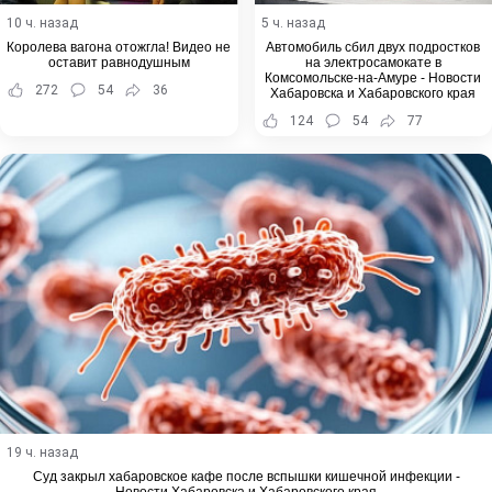
10 ч. назад
5 ч. назад
Королева вагона отожгла! Видео не
Автомобиль сбил двух подростков
оставит равнодушным
на электросамокате в
Комсомольске-на-Амуре - Новости
272
54
36
Хабаровска и Хабаровского края
124
54
77
19 ч. назад
Суд закрыл хабаровское кафе после вспышки кишечной инфекции -