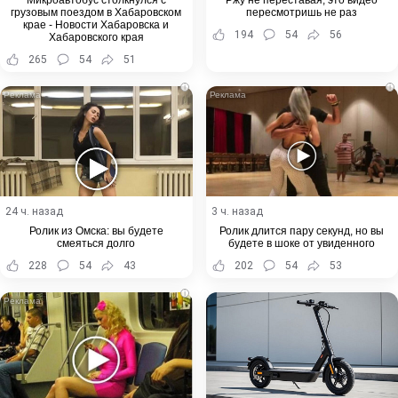
Микроавтобус столкнулся с
Ржу не переставая, это видео
грузовым поездом в Хабаровском
пересмотришь не раз
крае - Новости Хабаровска и
194
54
56
Хабаровского края
265
54
51
i
i
24 ч. назад
3 ч. назад
Ролик из Омска: вы будете
Ролик длится пару секунд, но вы
смеяться долго
будете в шоке от увиденного
228
54
43
202
54
53
i