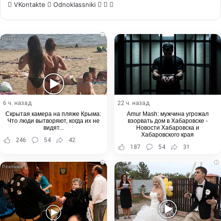
WhatsApp
Telegram
Share
VKontakte
Odnoklassniki
via
Email
i
6 ч. назад
22 ч. назад
Скрытая камера на пляже Крыма:
Amur Mash: мужчина угрожал
Что люди вытворяют, когда их не
взорвать дом в Хабаровске -
видят...
Новости Хабаровска и
Хабаровского края
246
54
42
187
54
31
i
i