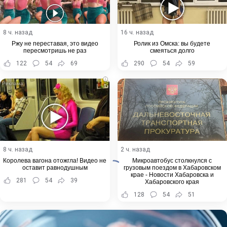
8 ч. назад
16 ч. назад
Ржу не переставая, это видео
Ролик из Омска: вы будете
пересмотришь не раз
смеяться долго
122
54
69
290
54
59
i
8 ч. назад
2 ч. назад
Королева вагона отожгла! Видео не
Микроавтобус столкнулся с
оставит равнодушным
грузовым поездом в Хабаровском
крае - Новости Хабаровска и
281
54
39
Хабаровского края
128
54
51