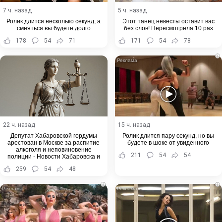
7 ч. назад
5 ч. назад
Ролик длится несколько секунд, а
Этот танец невесты оставит вас
смеяться вы будете долго
без слов! Пересмотрела 10 раз
178
54
71
171
54
78
i
22 ч. назад
15 ч. назад
Депутат Хабаровской гордумы
Ролик длится пару секунд, но вы
арестован в Москве за распитие
будете в шоке от увиденного
алкоголя и неповиновение
211
54
54
полиции - Новости Хабаровска и
Хабаровского края
259
54
48
i
i