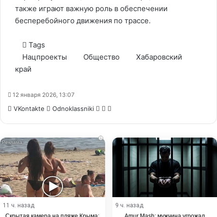
также играют важную роль в обеспечении
бесперебойного движения по трассе.
Tags
Нацпроекты
Общество
Хабаровский
край
12 января 2026, 13:07
WhatsApp
Telegram
Share
VKontakte
Odnoklassniki
via
Email
i
11 ч. назад
9 ч. назад
Скрытая камера на пляже Крыма:
Amur Mash: мужчина угрожал