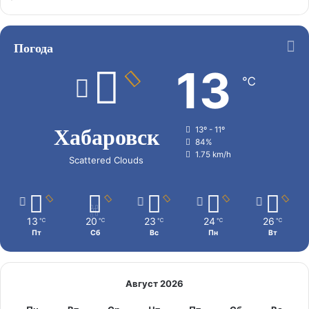
Погода
13
℃
Хабаровск
13º - 11º
84%
1.75 km/h
Scattered Clouds
13
20
23
24
26
℃
℃
℃
℃
℃
Пт
Сб
Вс
Пн
Вт
Август 2026