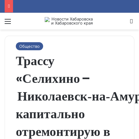
Menu
Se
Общество
Трассу
«Селихино –
Николаевск‑на‑Аму
капитально
отремонтирую в