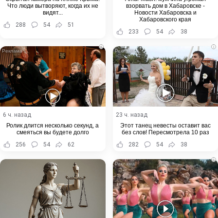
Что люди вытворяют, когда их не
взорвать дом в Хабаровске -
видят...
Новости Хабаровска и
Хабаровского края
288
54
51
233
54
38
i
i
6 ч. назад
23 ч. назад
Ролик длится несколько секунд, а
Этот танец невесты оставит вас
смеяться вы будете долго
без слов! Пересмотрела 10 раз
256
54
62
282
54
38
i