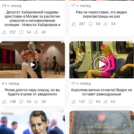
24 ч. назад
17 ч. назад
Депутат Хабаровской гордумы
Ржу не переставая, это видео
арестован в Москве за распитие
пересмотришь не раз
алкоголя и неповиновение
287
54
34
полиции - Новости Хабаровска и
Хабаровского края
237
54
43
i
i
6 ч. назад
17 ч. назад
Ролик длится пару секунд, но вы
Королева вагона отожгла! Видео не
будете в шоке от увиденного
оставит равнодушным
148
54
58
137
54
63
i