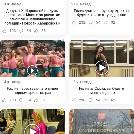
13 ч. назад
21 ч. назад
Депутат Хабаровской гордумы
Ролик длится пару секунд, но вы
арестован в Москве за распитие
будете в шоке от увиденного
алкоголя и неповиновение
232
54
32
полиции - Новости Хабаровска и
Хабаровского края
103
54
38
i
i
14 ч. назад
12 ч. назад
Ржу не переставая, это видео
Ролик из Омска: вы будете
пересмотришь не раз
смеяться долго
283
54
37
296
54
62
i