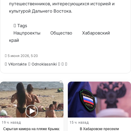
путешественников, интересующихся историей и
культурой Дальнего Востока.
Tags
Нацпроекты
Общество
Хабаровский
край
5 июня 2026, 5:20
WhatsApp
Telegram
Share
VKontakte
Odnoklassniki
via
Email
i
19 ч. назад
15 ч. назад
Скрытая камера на пляже Крыма:
В Хабаровске пресекли