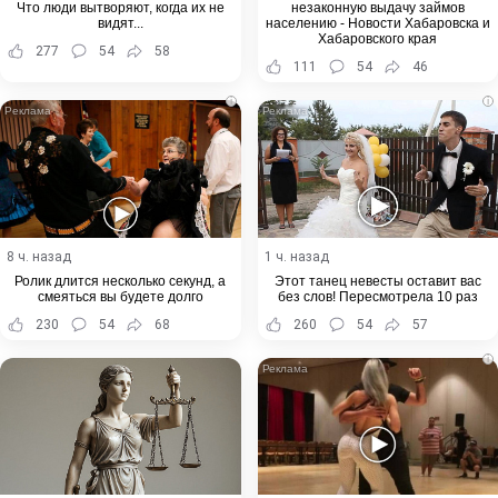
Что люди вытворяют, когда их не
незаконную выдачу займов
видят...
населению - Новости Хабаровска и
Хабаровского края
277
54
58
111
54
46
i
i
8 ч. назад
1 ч. назад
Ролик длится несколько секунд, а
Этот танец невесты оставит вас
смеяться вы будете долго
без слов! Пересмотрела 10 раз
230
54
68
260
54
57
i