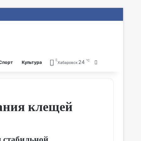
℃
24
Search for
Спорт
Культура
Хабаровск
ания клещей
 стабильной.