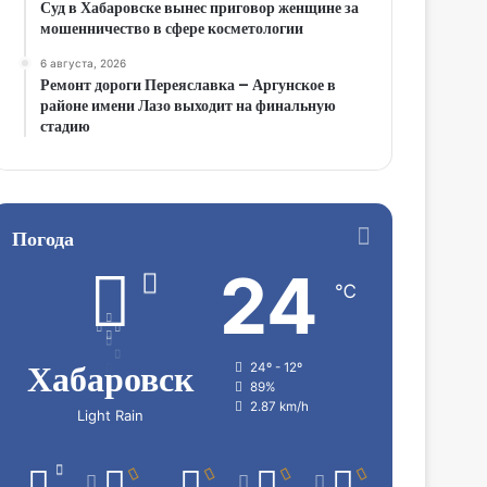
Суд в Хабаровске вынес приговор женщине за
мошенничество в сфере косметологии
6 августа, 2026
Ремонт дороги Переяславка – Аргунское в
районе имени Лазо выходит на финальную
стадию
Погода
24
℃
Хабаровск
24º - 12º
89%
2.87 km/h
Light Rain