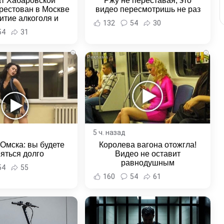
ат Хабаровской
Ржу не переставая, это
рестован в Москве
видео пересмотришь не раз
итие алкоголя и
132
54
30
овение полиции -
54
31
и Хабаровска и
ровского края
i
i
5 ч. назад
 Омска: вы будете
Королева вагона отожгла!
яться долго
Видео не оставит
равнодушным
54
55
160
54
61