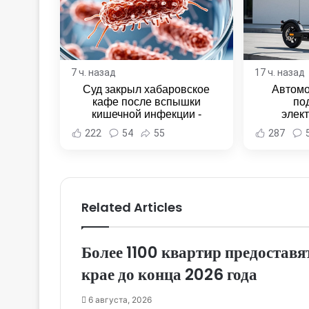
7 ч. назад
17 ч. назад
Суд закрыл хабаровское
Автомо
кафе после вспышки
по
кишечной инфекции -
элек
Новости Хабаровска и
Комсомо
222
54
55
287
Хабаровского края
Новост
Хаба
Related Articles
Более 1100 квартир предоставя
крае до конца 2026 года
6 августа, 2026