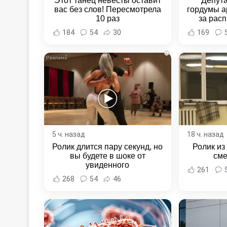
Этот танец невесты оставит
Депут
вас без слов! Пересмотрела
гордумы а
10 раз
за расп
неповин
184
54
30
169
Новост
Хаба
i
5 ч. назад
18 ч. назад
Ролик длится пару секунд, но
Ролик из
вы будете в шоке от
сме
увиденного
261
268
54
46