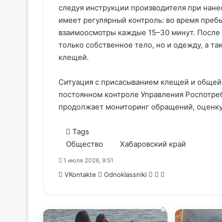
следуя инструкции производителя при нане
имеет регулярный контроль: во время преб
взаимоосмотры каждые 15–30 минут. После
только собственное тело, но и одежду, а 
клещей.
Ситуация с присасыванием клещей и общей
постоянном контроле Управления Роспотре
продолжает мониторинг обращений, оценку
Tags
Общество
Хабаровский край
1 июля 2026, 9:51
WhatsApp
Telegram
Share
VKontakte
Odnoklassniki
via
Email
i