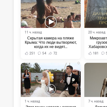
11 ч. назад
20 ч. назад
Скрытая камера на пляже
Микроавт
Крыма: Что люди вытворяют,
грузо
когда их не видят...
Хабаровск
Хабаровс
251
54
72
181
i
1 ч. назад
7 ч. назад