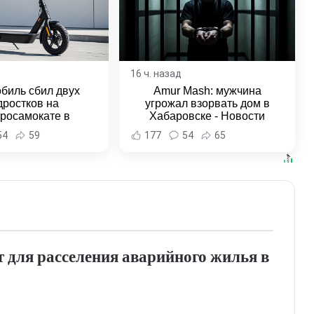
16 ч. назад
биль сбил двух
Amur Mash: мужчина
дростков на
угрожал взорвать дом в
тросамокате в
Хабаровске - Новости
льске-на-Амуре -
Хабаровска и Хабаровского
54
59
177
54
65
и Хабаровска и
края
ровского края
т для расселения аварийного жилья в