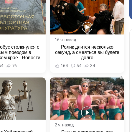
16 ч. назад
обус столкнулся с
Ролик длится несколько
вым поездом в
секунд, а смеяться вы будете
ом крае - Новости
долго
ка и Хабаровского
54
76
164
54
34
края
i
2 ч. назад