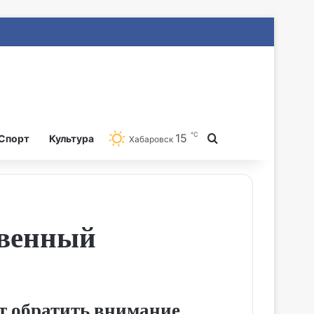
℃
15
Search for
Спорт
Культура
Хабаровск
твенный
т обратить внимание.