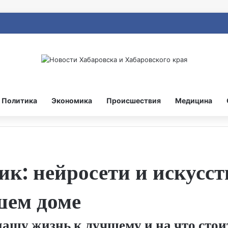
Политика
Экономика
Происшествия
Медицина
к: нейросети и искусс
шем доме
ашу жизнь к лучшему и на что стои