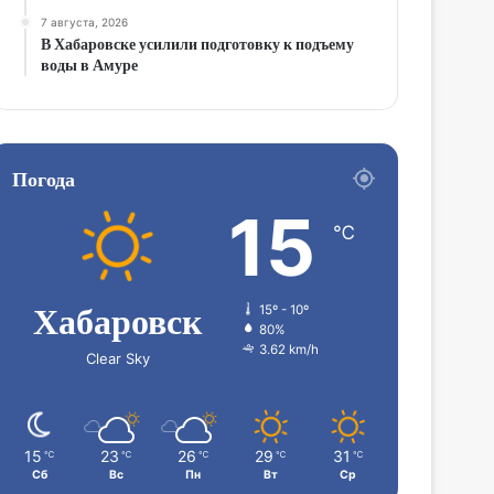
7 августа, 2026
В Хабаровске усилили подготовку к подъему
воды в Амуре
Погода
15
℃
Хабаровск
15º - 10º
80%
3.62 km/h
Clear Sky
15
23
26
29
31
℃
℃
℃
℃
℃
Сб
Вс
Пн
Вт
Ср