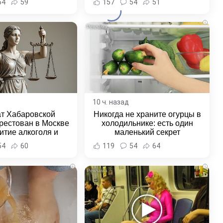
54
59
157
54
51
края
i
10 ч. назад
ат Хабаровской
Никогда не храните огурцы в
рестован в Москве
холодильнике: есть один
итие алкоголя и
маленький секрет
овение полиции -
54
60
119
54
64
и Хабаровска и
ровского края
i
i