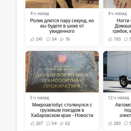
4 ч. назад
4 ч. назад
Ролик длится пару секунд, но
Ногти 
вы будете в шоке от
Домашн
увиденного
грибок,
241
54
76
193
5 ч. назад
12 ч. назад
Микроавтобус столкнулся с
Автомо
грузовым поездом в
по
Хабаровском крае - Новости
элек
Хабаровска и Хабаровского
Комсомо
207
54
62
283
края
Новост