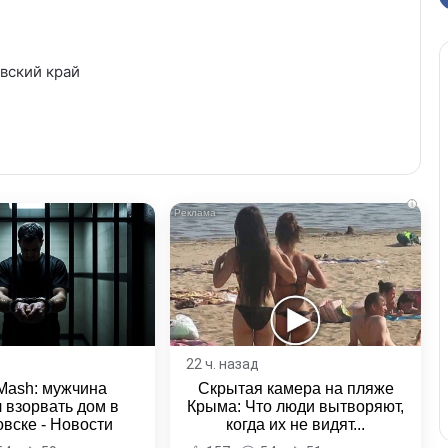
вский край
i
22 ч. назад
Mash: мужчина
Скрытая камера на пляже
 взорвать дом в
Крыма: Что люди вытворяют,
вске - Новости
когда их не видят...
ка и Хабаровского