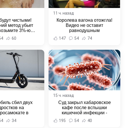
11 ч. назад
будут чистыми!
Королева вагона отожгла!
ий метод убьет
Видео не оставит
 возьмите 3%-ю…
равнодушным
54
60
147
54
74
15 ч. назад
биль сбил двух
Суд закрыл хабаровское
дростков на
кафе после вспышки
тросамокате в
кишечной инфекции -
льске-на-Амуре -
Новости Хабаровска и
54
34
195
54
40
и Хабаровска и
Хабаровского края