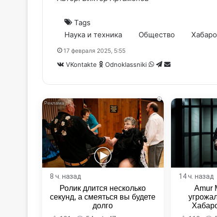
Tags
Наука и техника
Общество
Хабаро
17 февраля 2025, 5:55
WhatsApp
Telegram
Share
VKontakte
Odnoklassniki
via
Email
i
8 ч. назад
14 ч. назад
Ролик длится несколько
Amur 
секунд, а смеяться вы будете
угрожал
долго
Хабаро
Хабаровс