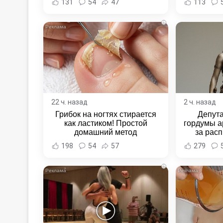
131
54
47
113
i
22 ч. назад
2 ч. назад
Грибок на ногтях стирается
Депут
как ластиком! Простой
гордумы а
домашний метод
за расп
неповин
198
54
57
279
Новост
Хаба
i