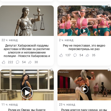
i
22 ч. назад
2 ч. назад
Депутат Хабаровской гордумы
Ржу не переставая, это видео
арестован в Москве за распитие
пересмотришь не раз
алкоголя и неповиновение
137
54
35
полиции - Новости Хабаровска и
Хабаровского края
222
54
30
i
i
11 ч. назад
23 ч. назад
Ролик из Омска: вы будете
Ролик длится пару секунд, но вы