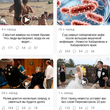
4 ч. назад
15 ч. назад
Скрытая камера на пляже Крыма:
Суд закрыл хабаровское кафе
Что люди вытворяют, когда их не
после вспышки кишечной
видят...
инфекции - Новости Хабаровска и
Хабаровского края
171
54
57
204
54
66
i
i
24 ч. назад
1 ч. назад
Ролик длится несколько секунд, а
Этот танец невесты оставит вас
смеяться вы будете долго
без слов! Пересмотрела 10 раз
184
54
78
133
54
79