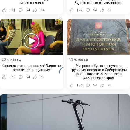
смеяться долго
будете в шоке от увиденного
131
54
34
127
54
56
i
20 ч. назад
13 ч. назад
Королева вагона отожгла! Видео не
Микроавтобус столкнулся с
оставит равнодушным
грузовым поездом в Хабаровском
крае - Новости Хабаровска и
179
54
79
Хабаровского края
136
54
42