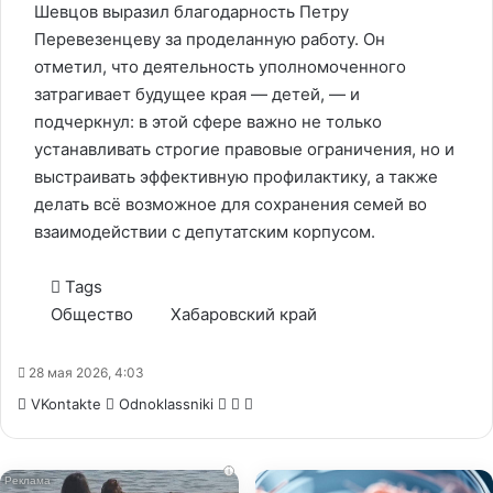
Шевцов выразил благодарность Петру
Перевезенцеву за проделанную работу. Он
отметил, что деятельность уполномоченного
затрагивает будущее края — детей, — и
подчеркнул: в этой сфере важно не только
устанавливать строгие правовые ограничения, но и
выстраивать эффективную профилактику, а также
делать всё возможное для сохранения семей во
взаимодействии с депутатским корпусом.
Tags
Общество
Хабаровский край
28 мая 2026, 4:03
WhatsApp
Telegram
Share
VKontakte
Odnoklassniki
via
Email
i