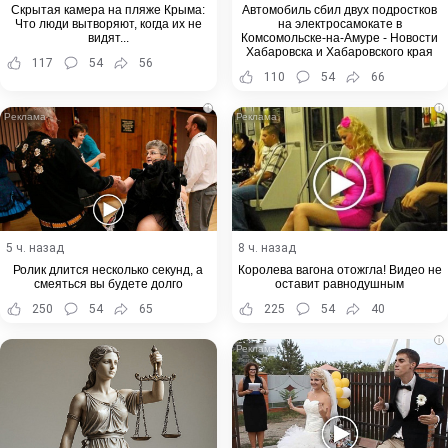
Скрытая камера на пляже Крыма:
Автомобиль сбил двух подростков
Что люди вытворяют, когда их не
на электросамокате в
видят...
Комсомольске-на-Амуре - Новости
Хабаровска и Хабаровского края
117
54
56
110
54
66
i
i
5 ч. назад
8 ч. назад
Ролик длится несколько секунд, а
Королева вагона отожгла! Видео не
смеяться вы будете долго
оставит равнодушным
250
54
65
225
54
40
i