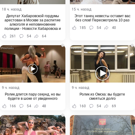
18 ч. назад
15 ч. назад
Депутат Хабаровской гордумы
Этот танец невесты оставит вас
арестован в Москве за распитие
без слов! Пересмотрела 10 раз
алкоголя и неповиновение
185
54
40
полиции - Новости Хабаровска и
Хабаровского края
261
54
64
i
i
9 ч. назад
9 ч. назад
Ролик длится пару секунд, но вы
Ролик из Омска: вы будете
будете в шоке от увиденного
смеяться долго
166
54
48
160
54
69
i