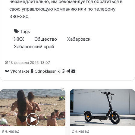
незамедлительно, им рекомендуется обратиться в
свою управляющую компанию или по телефону
380-380.
Tags
ЖКХ
Общество
Хабаровск
Хабаровский край
13 февраля 2026, 13:07
WhatsApp
Telegram
Share
VKontakte
Odnoklassniki
via
Email
i
8 ч. назад
2 ч. назад