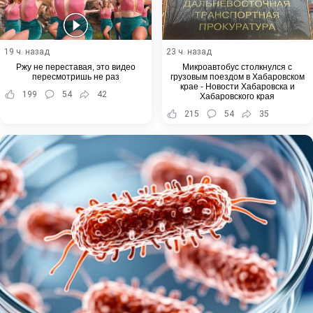
19 ч. назад
23 ч. назад
Ржу не переставая, это видео
Микроавтобус столкнулся с
пересмотришь не раз
грузовым поездом в Хабаровском
крае - Новости Хабаровска и
199
54
42
Хабаровского края
215
54
35