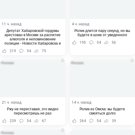
11 ч. назад
4 ч. назад
Депутат Хабаровской гордумы
Ролик длится пару секунд, но вы
арестован в Москве за распитие
будете в шоке от увиденного
алкоголя и неповиновение
195
54
56
полиции - Новости Хабаровска и
Хабаровского края
219
54
75
i
i
21 ч. назад
14 ч. назад
Ржу не переставая, это видео
Ролик из Омска: вы будете
пересмотришь не раз
смеяться долго
239
54
67
264
54
39
i