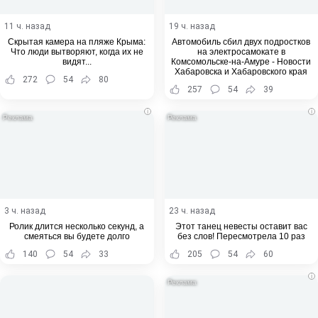
11 ч. назад
19 ч. назад
Скрытая камера на пляже Крыма:
Автомобиль сбил двух подростков
Что люди вытворяют, когда их не
на электросамокате в
видят...
Комсомольске-на-Амуре - Новости
Хабаровска и Хабаровского края
272
54
80
257
54
39
i
i
3 ч. назад
23 ч. назад
Ролик длится несколько секунд, а
Этот танец невесты оставит вас
смеяться вы будете долго
без слов! Пересмотрела 10 раз
140
54
33
205
54
60
i