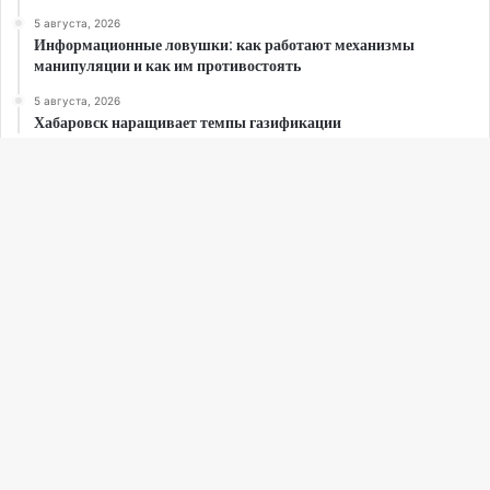
5 августа, 2026
Информационные ловушки: как работают механизмы
манипуляции и как им противостоять
5 августа, 2026
Хабаровск наращивает темпы газификации
Погода
B
27
℃
t
t
Хабаровск
31º - 12º
b
79%
1.9 km/h
Scattered Clouds
31
13
18
22
23
℃
℃
℃
℃
℃