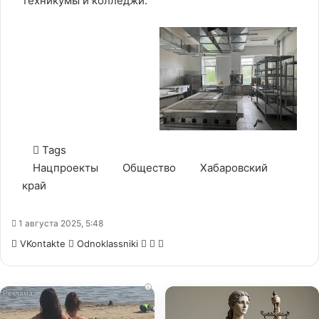
техникумы и колледжи.
Tags
Нацпроекты
Общество
Хабаровский
край
1 августа 2025, 5:48
WhatsApp
Telegram
Share
VKontakte
Odnoklassniki
via
Email
i