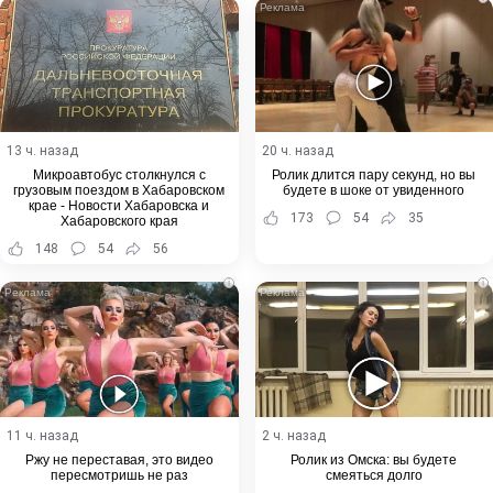
13 ч. назад
20 ч. назад
Микроавтобус столкнулся с
Ролик длится пару секунд, но вы
грузовым поездом в Хабаровском
будете в шоке от увиденного
крае - Новости Хабаровска и
173
54
35
Хабаровского края
148
54
56
i
i
11 ч. назад
2 ч. назад
Ржу не переставая, это видео
Ролик из Омска: вы будете
пересмотришь не раз
смеяться долго