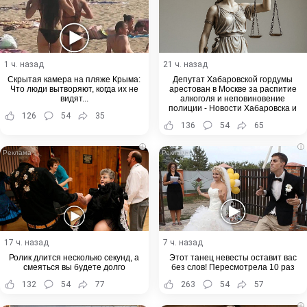
1 ч. назад
21 ч. назад
Скрытая камера на пляже Крыма:
Депутат Хабаровской гордумы
Что люди вытворяют, когда их не
арестован в Москве за распитие
видят...
алкоголя и неповиновение
полиции - Новости Хабаровска и
126
54
35
Хабаровского края
136
54
65
i
i
17 ч. назад
7 ч. назад
Ролик длится несколько секунд, а
Этот танец невесты оставит вас
смеяться вы будете долго
без слов! Пересмотрела 10 раз
132
54
77
263
54
57
i