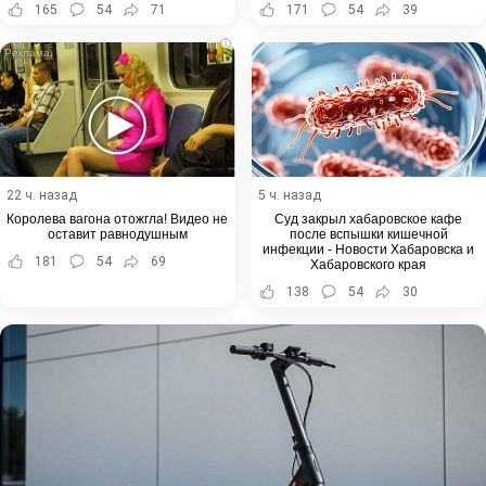
165
54
71
171
54
39
i
22 ч. назад
5 ч. назад
Королева вагона отожгла! Видео не
Суд закрыл хабаровское кафе
оставит равнодушным
после вспышки кишечной
инфекции - Новости Хабаровска и
181
54
69
Хабаровского края
138
54
30