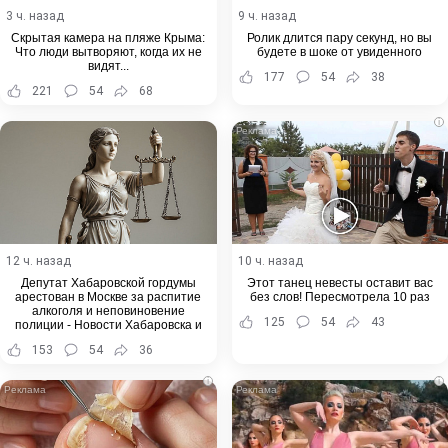
3 ч. назад
9 ч. назад
Скрытая камера на пляже Крыма:
Ролик длится пару секунд, но вы
Что люди вытворяют, когда их не
будете в шоке от увиденного
видят...
177
54
38
221
54
68
i
12 ч. назад
10 ч. назад
Депутат Хабаровской гордумы
Этот танец невесты оставит вас
арестован в Москве за распитие
без слов! Пересмотрела 10 раз
алкоголя и неповиновение
125
54
43
полиции - Новости Хабаровска и
Хабаровского края
153
54
36
i
i