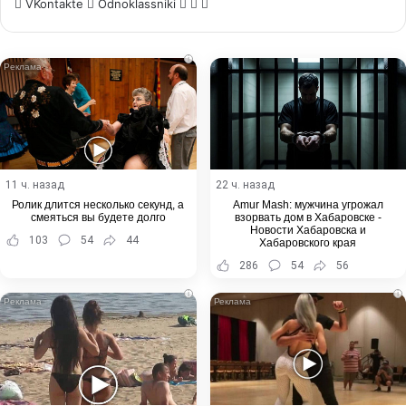
WhatsApp
Telegram
Share
VKontakte
Odnoklassniki
via
Email
i
11 ч. назад
22 ч. назад
Ролик длится несколько секунд, а
Amur Mash: мужчина угрожал
смеяться вы будете долго
взорвать дом в Хабаровске -
Новости Хабаровска и
103
54
44
Хабаровского края
286
54
56
i
i