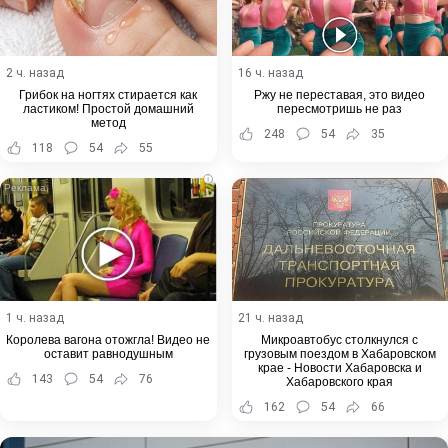
2 ч. назад
16 ч. назад
Грибок на ногтях стирается как
Ржу не переставая, это видео
ластиком! Простой домашний
пересмотришь не раз
метод
248
54
35
118
54
55
i
1 ч. назад
21 ч. назад
Королева вагона отожгла! Видео не
Микроавтобус столкнулся с
оставит равнодушным
грузовым поездом в Хабаровском
крае - Новости Хабаровска и
143
54
76
Хабаровского края
162
54
66