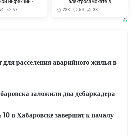
ной инфекции -
электросамокате в
и Хабаровска и
Комсомольске-на-Амуре -
54
67
233
54
33
ровского края
Новости Хабаровска и
Хабаровского края
т для расселения аварийного жилья в
абаровска заложили два дебаркадера
0 в Хабаровске завершат к началу