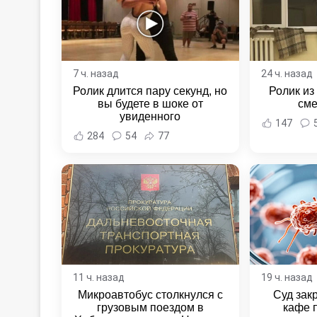
7 ч. назад
24 ч. назад
Ролик длится пару секунд, но
Ролик из
вы будете в шоке от
сме
увиденного
147
284
54
77
11 ч. назад
19 ч. назад
Микроавтобус столкнулся с
Суд зак
грузовым поездом в
кафе 