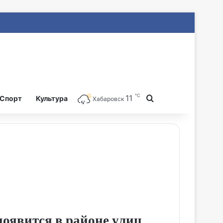
℃
11
Search for
Спорт
Культура
Хабаровск
оявится в районе улиц