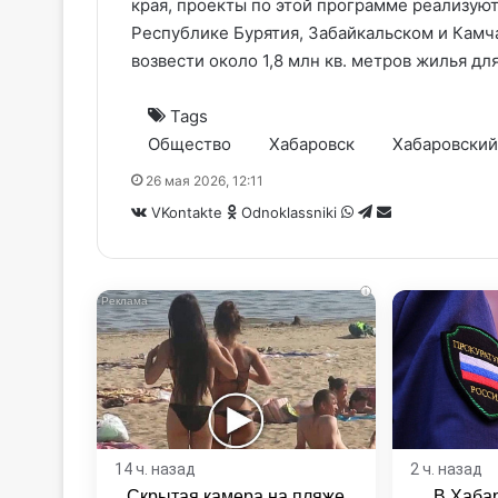
края, проекты по этой программе реализуют
Республике Бурятия, Забайкальском и Камч
возвести около 1,8 млн кв. метров жилья дл
Tags
Общество
Хабаровск
Хабаровский
26 мая 2026, 12:11
WhatsApp
Telegram
Share
VKontakte
Odnoklassniki
via
Email
i
14 ч. назад
2 ч. назад
Скрытая камера на пляже
В Хаба