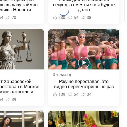
ую выдачу займов
секунд, а смеяться вы будете
ению - Новости
долго
ка и Хабаровского
54
70
230
54
38
края
i
3 ч. назад
ат Хабаровской
Ржу не переставая, это
рестован в Москве
видео пересмотришь не раз
итие алкоголя и
139
54
34
овение полиции -
54
39
и Хабаровска и
ровского края
i
i