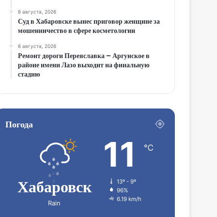
6 августа, 2026
Суд в Хабаровске вынес приговор женщине за
мошенничество в сфере косметологии
6 августа, 2026
Ремонт дороги Переяславка – Аргунское в
районе имени Лазо выходит на финальную
стадию
Погода
11
℃
Хабаровск
13º - 9º
96%
6.19 km/h
Rain