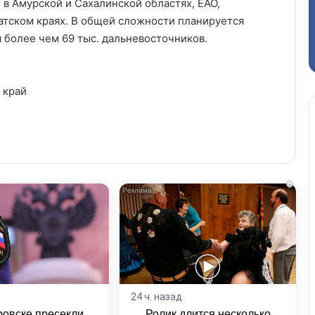
 в Амурской и Сахалинской областях, ЕАО,
атском краях. В общей сложности планируется
я более чем 69 тыс. дальневосточников.
 край
i
24 ч. назад
ровске пресекли
Ролик длится несколько