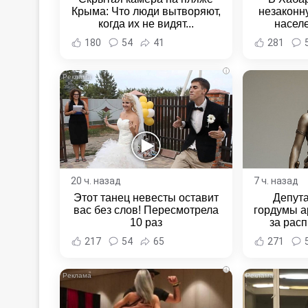
Крыма: Что люди вытворяют,
незаконн
когда их не видят...
насел
Хабаровс
180
54
41
281
i
20 ч. назад
7 ч. назад
Этот танец невесты оставит
Депут
вас без слов! Пересмотрела
гордумы а
10 раз
за расп
неповин
217
54
65
271
Новост
Хаба
i