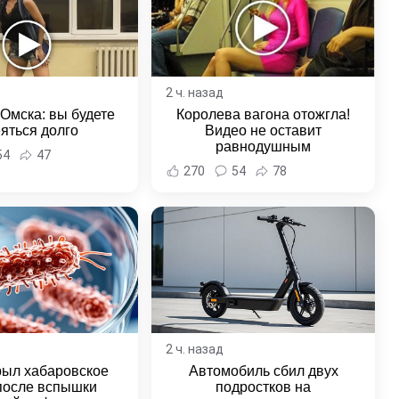
2 ч. назад
 Омска: вы будете
Королева вагона отожгла!
яться долго
Видео не оставит
равнодушным
54
47
270
54
78
2 ч. назад
рыл хабаровское
Автомобиль сбил двух
после вспышки
подростков на