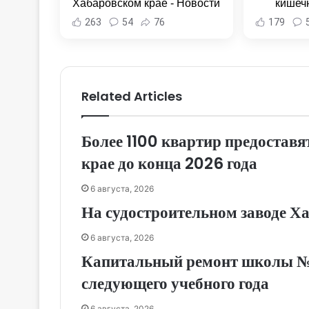
Хабаровском крае - Новости
кишеч
Хабаровска и Хабаровского
Новост
263
54
76
179
края
Хаба
Related Articles
Более 1100 квартир предоставя
крае до конца 2026 года
6 августа, 2026
На судостроительном заводе Х
6 августа, 2026
Капитальный ремонт школы № 1
следующего учебного года
6 августа, 2026