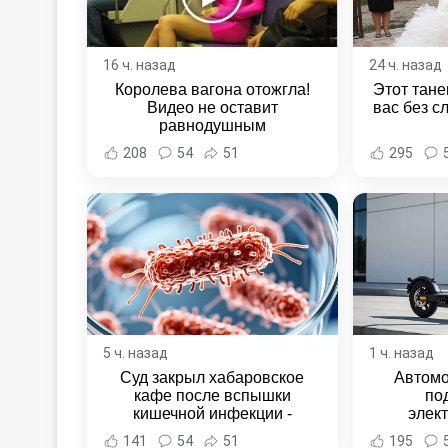
16 ч. назад
24 ч. назад
Королева вагона отожгла!
Этот тане
Видео не оставит
вас без с
равнодушным
208
54
51
295
5 ч. назад
1 ч. назад
Суд закрыл хабаровское
Автомо
кафе после вспышки
по
кишечной инфекции -
элек
Новости Хабаровска и
Комсомо
141
54
51
195