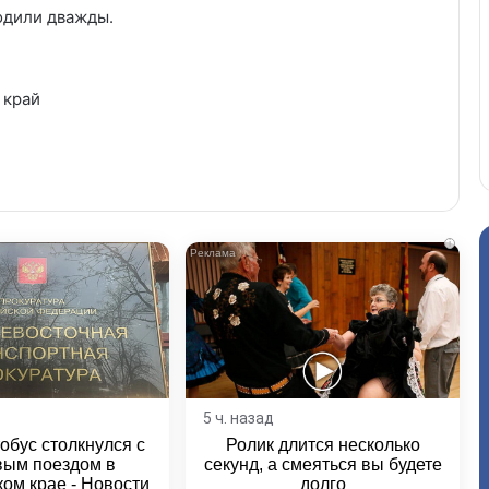
одили дважды.
 край
i
5 ч. назад
обус столкнулся с
Ролик длится несколько
вым поездом в
секунд, а смеяться вы будете
ом крае - Новости
долго