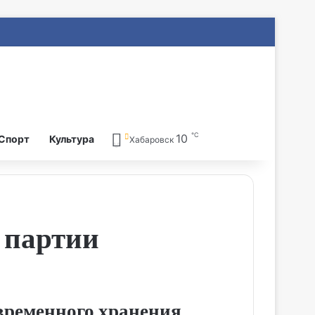
℃
10
Search for
Спорт
Культура
Хабаровск
 партии
временного хранения.