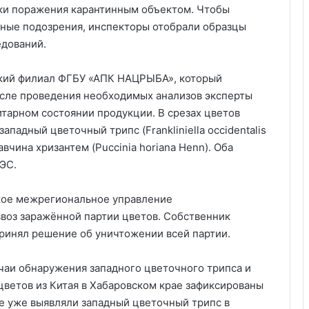
аки поражения карантинным объектом. Чтобы
ьные подозрения, инспекторы отобрали образцы
едований.
ский филиал ФГБУ «АПК НАЦРЫБА», который
осле проведения необходимых анализов эксперты
тарном состоянии продукции. В срезах цветов
ападный цветочный трипс (Frankliniella occidentalis
авчина хризантем (Puccinia horiana Henn). Оба
ЭС.
кое межрегиональное управление
воз заражённой партии цветов. Собственник
ринял решение об уничтожении всей партии.
учаи обнаружения западного цветочного трипса и
цветов из Китая в Хабаровском крае зафиксированы
не уже выявляли западный цветочный трипс в