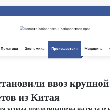
Политика
Экономика
Происшествия
Медицина
становили ввоз крупной
тов из Китая
я угроза предотвращена на складе 