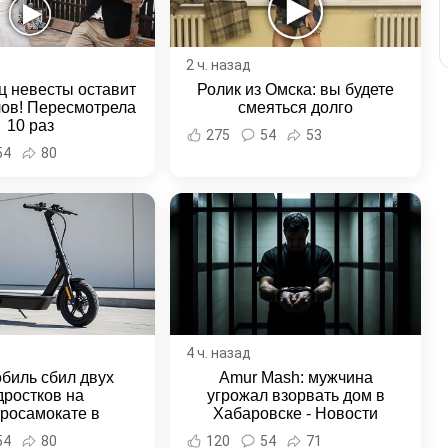
2 ч. назад
ц невесты оставит
Ролик из Омска: вы будете
лов! Пересмотрела
смеяться долго
10 раз
275
54
53
54
80
4 ч. назад
биль сбил двух
Amur Mash: мужчина
дростков на
угрожал взорвать дом в
тросамокате в
Хабаровске - Новости
льске-на-Амуре -
Хабаровска и Хабаровского
54
80
120
54
71