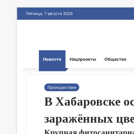
Пятница, 7 августа 2026
Новости
Нацпроекты
Общество
Происшествия
В Хабаровске о
заражённых цве
Крупная фитосанитарна