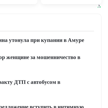
и Хабаровска и
края
ровского края
на утонула при купании в Амуре
вор женщине за мошенничество в
факту ДТП с автобусом в
редложение вступить в интимную