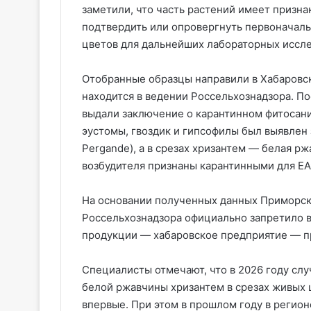
заметили, что часть растений имеет призн
подтвердить или опровергнуть первоначал
цветов для дальнейших лабораторных иссл
Отобранные образцы направили в Хабаров
находится в ведении Россельхознадзора. П
выдали заключение о карантинном фитосани
эустомы, гвоздик и гипсофилы был выявлен з
Pergande), а в срезах хризантем — белая рж
возбудителя признаны карантинными для ЕА
На основании полученных данных Приморс
Россельхознадзора официально запретило в
продукции — хабаровское предприятие — п
Специалисты отмечают, что в 2026 году сл
белой ржавчины хризантем в срезах живых 
впервые. При этом в прошлом году в регио