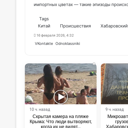
импортных цветах — такие эпизоды происх
Tags
Китай
Происшествия
Хабаровский
16 февраля 2026, 4:32
WhatsApp
Telegram
Share
VKontakte
Odnoklassniki
via
Email
i
10 ч. назад
9 ч. назад
Скрытая камера на пляже
Микроавт
Крыма: Что люди вытворяют,
грузо
когда их не видят...
Хабаровск