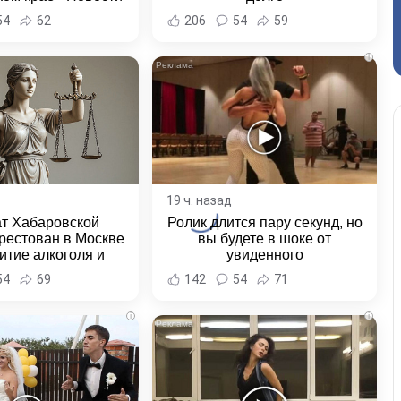
ка и Хабаровского
54
62
206
54
59
края
i
19 ч. назад
ат Хабаровской
Ролик длится пару секунд, но
рестован в Москве
вы будете в шоке от
итие алкоголя и
увиденного
овение полиции -
54
69
142
54
71
и Хабаровска и
ровского края
i
i