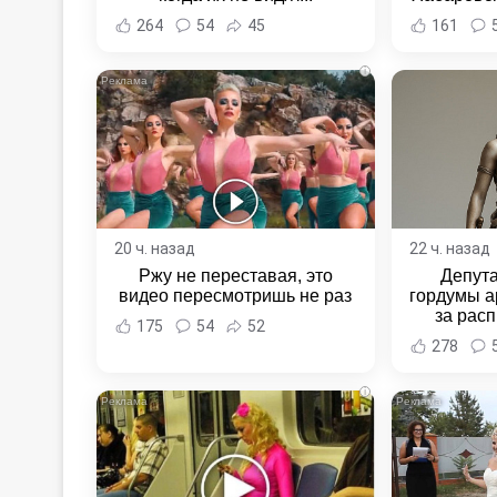
Хабаровс
264
54
45
161
i
20 ч. назад
22 ч. назад
Ржу не переставая, это
Депут
видео пересмотришь не раз
гордумы а
за расп
175
54
52
неповин
278
Новост
Хаба
i