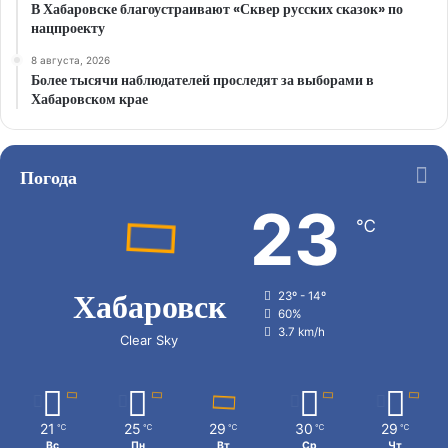
В Хабаровске благоустраивают «Сквер русских сказок» по
нацпроекту
8 августа, 2026
Более тысячи наблюдателей проследят за выборами в
Хабаровском крае
Погода
23
℃
Хабаровск
23º - 14º
60%
3.7 km/h
Clear Sky
21
25
29
30
29
℃
℃
℃
℃
℃
Вс
Пн
Вт
Ср
Чт