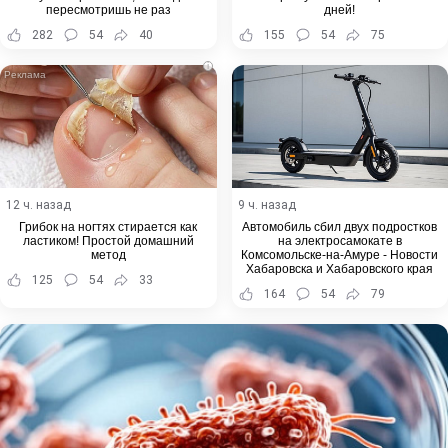
пересмотришь не раз
дней!
282
54
40
155
54
75
i
12 ч. назад
9 ч. назад
Грибок на ногтях стирается как
Автомобиль сбил двух подростков
ластиком! Простой домашний
на электросамокате в
метод
Комсомольске-на-Амуре - Новости
Хабаровска и Хабаровского края
125
54
33
164
54
79