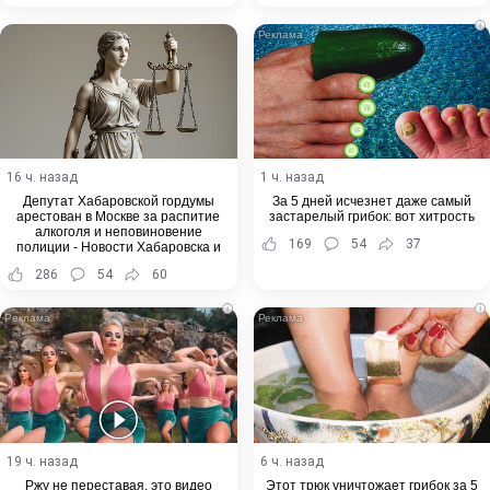
i
16 ч. назад
1 ч. назад
Депутат Хабаровской гордумы
За 5 дней исчезнет даже самый
арестован в Москве за распитие
застарелый грибок: вот хитрость
алкоголя и неповиновение
169
54
37
полиции - Новости Хабаровска и
Хабаровского края
286
54
60
i
i
19 ч. назад
6 ч. назад
Ржу не переставая, это видео
Этот трюк уничтожает грибок за 5