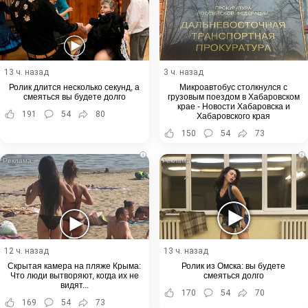
13 ч. назад
3 ч. назад
Ролик длится несколько секунд, а
Микроавтобус столкнулся с
смеяться вы будете долго
грузовым поездом в Хабаровском
крае - Новости Хабаровска и
191
54
80
Хабаровского края
150
54
73
i
i
12 ч. назад
13 ч. назад
Скрытая камера на пляже Крыма:
Ролик из Омска: вы будете
Что люди вытворяют, когда их не
смеяться долго
видят...
170
54
70
169
54
73