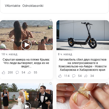
WhatsApp
Telegram
Share
VKontakte
Odnoklassniki
via
Email
i
18 ч. назад
8 ч. назад
Скрытая камера на пляже Крыма:
Автомобиль сбил двух подростков
Что люди вытворяют, когда их не
на электросамокате в
видят...
Комсомольске-на-Амуре - Новости
Хабаровска и Хабаровского края
200
54
55
114
54
34
i
i