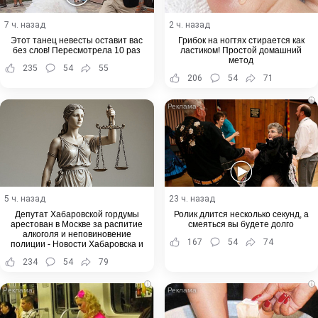
7 ч. назад
2 ч. назад
Этот танец невесты оставит вас
Грибок на ногтях стирается как
без слов! Пересмотрела 10 раз
ластиком! Простой домашний
метод
235
54
55
206
54
71
i
5 ч. назад
23 ч. назад
Депутат Хабаровской гордумы
Ролик длится несколько секунд, а
арестован в Москве за распитие
смеяться вы будете долго
алкоголя и неповиновение
167
54
74
полиции - Новости Хабаровска и
Хабаровского края
234
54
79
i
i