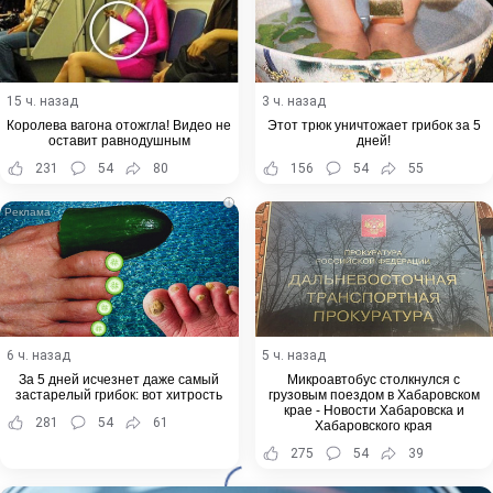
15 ч. назад
3 ч. назад
Королева вагона отожгла! Видео не
Этот трюк уничтожает грибок за 5
оставит равнодушным
дней!
231
54
80
156
54
55
i
6 ч. назад
5 ч. назад
За 5 дней исчезнет даже самый
Микроавтобус столкнулся с
застарелый грибок: вот хитрость
грузовым поездом в Хабаровском
крае - Новости Хабаровска и
281
54
61
Хабаровского края
275
54
39