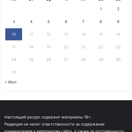
1
2
3
4
5
6
7
8
9
10
11
12
13
14
15
16
17
18
19
20
21
22
23
24
25
26
27
28
29
30
31
« Июл
Настоящий ресурс содержит материалы 18+.
Редакция не несет ответственности за содержание
комментариев к материалам сайта, а также за достоверность