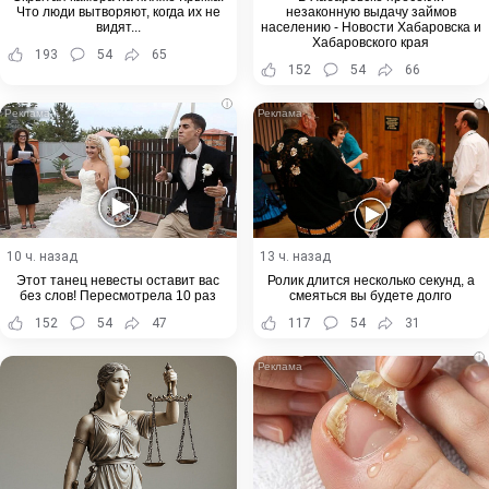
Что люди вытворяют, когда их не
незаконную выдачу займов
видят...
населению - Новости Хабаровска и
Хабаровского края
193
54
65
152
54
66
i
i
10 ч. назад
13 ч. назад
Этот танец невесты оставит вас
Ролик длится несколько секунд, а
без слов! Пересмотрела 10 раз
смеяться вы будете долго
152
54
47
117
54
31
i