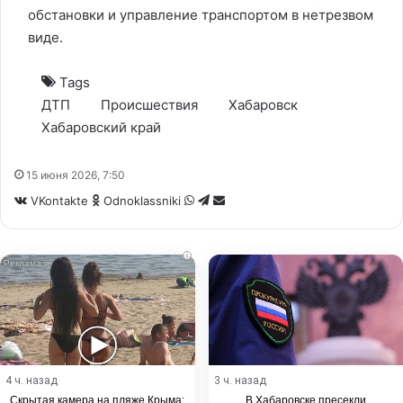
обстановки и управление транспортом в нетрезвом
виде.
Tags
ДТП
Происшествия
Хабаровск
Хабаровский край
15 июня 2026, 7:50
WhatsApp
Telegram
Share
VKontakte
Odnoklassniki
via
Email
i
4 ч. назад
3 ч. назад
Скрытая камера на пляже Крыма:
В Хабаровске пресекли