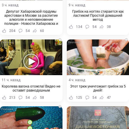
3 ч. назад
9 ч. назад
Депутат Хабаровской гордумы
Грибок на ногтях стирается как
арестован в Москве за распитие
ластиком! Простой домашний
алкоголя и неповиновение
метод
полиции - Новости Хабаровска и
134
54
38
Хабаровского края
204
54
60
i
i
11 ч. назад
4 ч. назад
Королева вагона отожгла! Видео не
Этот трюк уничтожает грибок за 5
оставит равнодушным
дней!
213
54
58
125
54
47
i