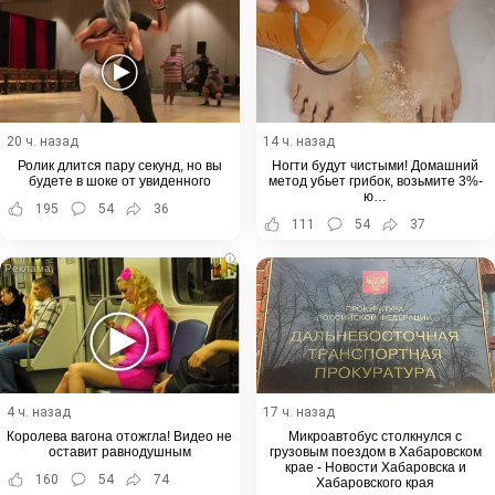
20 ч. назад
14 ч. назад
Ролик длится пару секунд, но вы
Ногти будут чистыми! Домашний
будете в шоке от увиденного
метод убьет грибок, возьмите 3%-
ю…
195
54
36
111
54
37
i
4 ч. назад
17 ч. назад
Королева вагона отожгла! Видео не
Микроавтобус столкнулся с
оставит равнодушным
грузовым поездом в Хабаровском
крае - Новости Хабаровска и
160
54
74
Хабаровского края