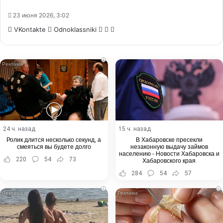
23 июня 2026, 3:02
WhatsApp
Telegram
Share
VKontakte
Odnoklassniki
via
Email
i
24 ч. назад
15 ч. назад
Ролик длится несколько секунд, а
В Хабаровске пресекли
смеяться вы будете долго
незаконную выдачу займов
населению - Новости Хабаровска и
220
54
73
Хабаровского края
284
54
57
i
i