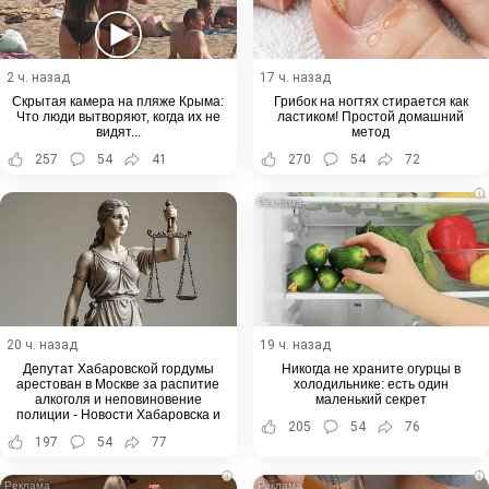
2 ч. назад
17 ч. назад
Скрытая камера на пляже Крыма:
Грибок на ногтях стирается как
Что люди вытворяют, когда их не
ластиком! Простой домашний
видят...
метод
257
54
41
270
54
72
i
20 ч. назад
19 ч. назад
Депутат Хабаровской гордумы
Никогда не храните огурцы в
арестован в Москве за распитие
холодильнике: есть один
алкоголя и неповиновение
маленький секрет
полиции - Новости Хабаровска и
205
54
76
Хабаровского края
197
54
77
i
i