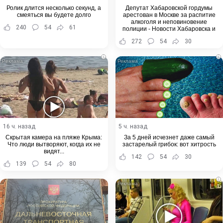
Ролик длится несколько секунд, а
Депутат Хабаровской гордумы
смеяться вы будете долго
арестован в Москве за распитие
алкоголя и неповиновение
240
54
61
полиции - Новости Хабаровска и
Хабаровского края
272
54
30
i
i
16 ч. назад
5 ч. назад
Скрытая камера на пляже Крыма:
За 5 дней исчезнет даже самый
Что люди вытворяют, когда их не
застарелый грибок: вот хитрость
видят...
142
54
30
139
54
80
i