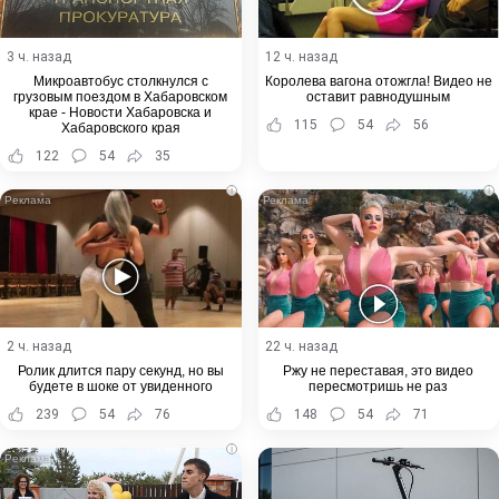
3 ч. назад
12 ч. назад
Микроавтобус столкнулся с
Королева вагона отожгла! Видео не
грузовым поездом в Хабаровском
оставит равнодушным
крае - Новости Хабаровска и
115
54
56
Хабаровского края
122
54
35
i
i
2 ч. назад
22 ч. назад
Ролик длится пару секунд, но вы
Ржу не переставая, это видео
будете в шоке от увиденного
пересмотришь не раз
239
54
76
148
54
71
i