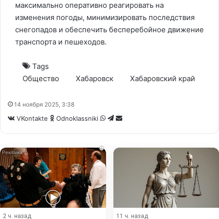
максимально оперативно реагировать на
изменения погоды, минимизировать последствия
снегопадов и обеспечить бесперебойное движение
транспорта и пешеходов.
Tags
Общество
Хабаровск
Хабаровский край
14 ноября 2025, 3:38
WhatsApp
Telegram
Share
VKontakte
Odnoklassniki
via
Email
i
2 ч. назад
11 ч. назад