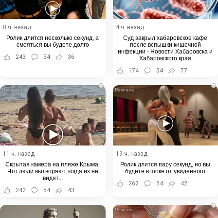
8 ч. назад
4 ч. назад
Ролик длится несколько секунд, а
Суд закрыл хабаровское кафе
смеяться вы будете долго
после вспышки кишечной
инфекции - Новости Хабаровска и
243
54
36
Хабаровского края
174
54
77
i
i
11 ч. назад
19 ч. назад
Скрытая камера на пляже Крыма:
Ролик длится пару секунд, но вы
Что люди вытворяют, когда их не
будете в шоке от увиденного
видят...
262
54
42
242
54
43
i