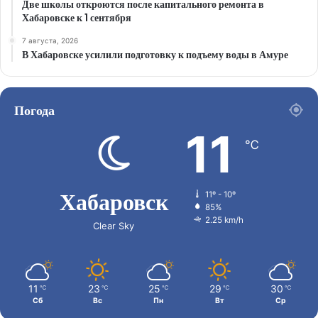
Две школы откроются после капитального ремонта в
Хабаровске к 1 сентября
7 августа, 2026
В Хабаровске усилили подготовку к подъему воды в Амуре
Погода
11
℃
Хабаровск
11º - 10º
85%
2.25 km/h
Clear Sky
11
23
25
29
30
℃
℃
℃
℃
℃
Сб
Вс
Пн
Вт
Ср