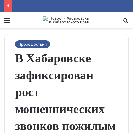
Menu
Se
Происшествия
В Хабаровске
зафиксирован
рост
мошеннических
звонков пожилым