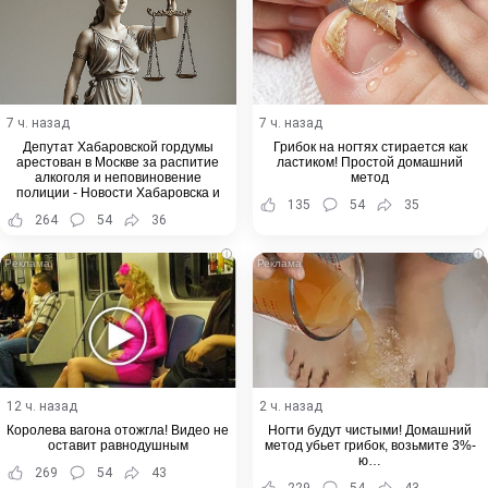
7 ч. назад
7 ч. назад
Депутат Хабаровской гордумы
Грибок на ногтях стирается как
арестован в Москве за распитие
ластиком! Простой домашний
алкоголя и неповиновение
метод
полиции - Новости Хабаровска и
135
54
35
Хабаровского края
264
54
36
i
i
12 ч. назад
2 ч. назад
Королева вагона отожгла! Видео не
Ногти будут чистыми! Домашний
оставит равнодушным
метод убьет грибок, возьмите 3%-
ю…
269
54
43
229
54
43