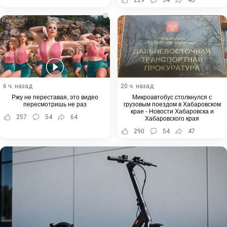
i
6 ч. назад
20 ч. назад
Ржу не переставая, это видео
Микроавтобус столкнулся с
пересмотришь не раз
грузовым поездом в Хабаровском
крае - Новости Хабаровска и
257
54
64
Хабаровского края
290
54
47