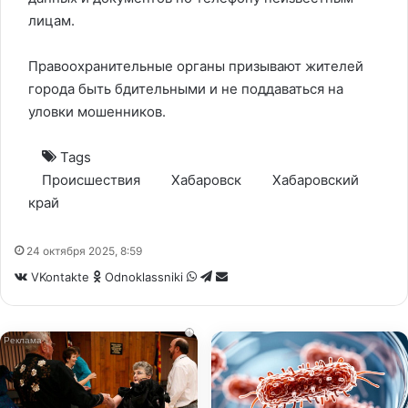
лицам.
Правоохранительные органы призывают жителей
города быть бдительными и не поддаваться на
уловки мошенников.
Tags
Происшествия
Хабаровск
Хабаровский
край
24 октября 2025, 8:59
WhatsApp
Telegram
Share
VKontakte
Odnoklassniki
via
Email
i