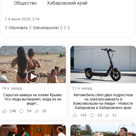
Общество
Хабаровский край
4 июня 2025, 2:14
WhatsApp
Telegram
Share
VKontakte
Odnoklassniki
via
Email
i
19 ч. назад
11 ч. назад
Скрытая камера на пляже Крыма:
Автомобиль сбил двух подростков
Что люди вытворяют, когда их не
на электросамокате в
видят...
Комсомольске-на-Амуре - Новости
Хабаровска и Хабаровского края
248
54
30
169
54
61
i
i