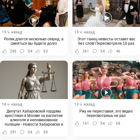
19 ч. назад
19 ч. назад
Ролик длится несколько секунд, а
Этот танец невесты оставит вас
смеяться вы будете долго
без слов! Пересмотрела 10 раз
296
54
63
261
54
46
i
18 ч. назад
19 ч. назад
Депутат Хабаровской гордумы
Ржу не переставая, это видео
арестован в Москве за распитие
пересмотришь не раз
алкоголя и неповиновение
161
54
68
полиции - Новости Хабаровска и
Хабаровского края
291
54
50