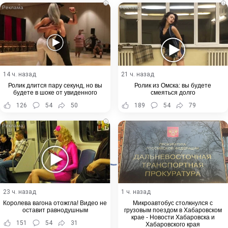
i
i
14 ч. назад
21 ч. назад
Ролик длится пару секунд, но вы
Ролик из Омска: вы будете
будете в шоке от увиденного
смеяться долго
126
54
50
189
54
79
i
23 ч. назад
1 ч. назад
Королева вагона отожгла! Видео не
Микроавтобус столкнулся с
оставит равнодушным
грузовым поездом в Хабаровском
крае - Новости Хабаровска и
151
54
31
Хабаровского края