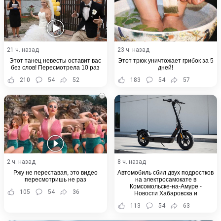
21 ч. назад
23 ч. назад
Этот танец невесты оставит вас
Этот трюк уничтожает грибок за 5
без слов! Пересмотрела 10 раз
дней!
210
54
52
183
54
57
i
2 ч. назад
8 ч. назад
Ржу не переставая, это видео
Автомобиль сбил двух подростков
пересмотришь не раз
на электросамокате в
Комсомольске-на-Амуре -
105
54
36
Новости Хабаровска и
Хабаровского края
113
54
63