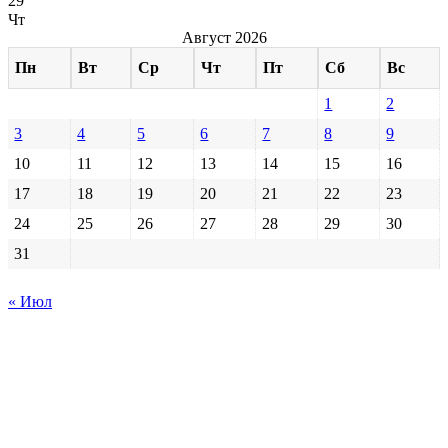
29
Чт
Август 2026
Пн
Вт
Ср
Чт
Пт
Сб
Вс
1
2
3
4
5
6
7
8
9
10
11
12
13
14
15
16
17
18
19
20
21
22
23
24
25
26
27
28
29
30
31
« Июл
Настоящий ресурс содержит материалы 18+.
Редакция не несет ответственности за содержание
комментариев к материалам сайта, а также за достоверность
информации, содержащейся в рекламных объявлениях.
Сетевое издание PROKHAB.RU зарегистрировано в
Федеральной службе по надзору в сфере связи,