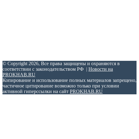
информационных технологий и массовых коммуникаций.
Свидетельство о регистрации ЭЛ № ФС 77 – 70505 от
25.07.2017.
Учредитель и главный редактор: Артамонов В. А.
Адрес редакции: г. Хабаровск, ул. Павловича, д. 13, офис 375.
Телефон: +7-962-677-56-00. Электронный адрес:
support@prokhab.ru.
© Copyright 2026, Все права защищены и охраняются в
соответствии с законодательством РФ |
Новости на
PROKHAB.RU
Копирование и использование полных материалов запрещено,
частичное цитирование возможно только при условии
активной гиперссылки на сайт
PROKHAB.RU
Back
to
top
button