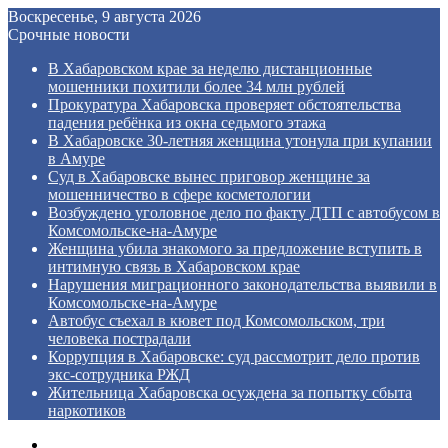
Воскресенье, 9 августа 2026
Срочные новости
В Хабаровском крае за неделю дистанционные
мошенники похитили более 34 млн рублей
Прокуратура Хабаровска проверяет обстоятельства
падения ребёнка из окна седьмого этажа
В Хабаровске 30-летняя женщина утонула при купании
в Амуре
Суд в Хабаровске вынес приговор женщине за
мошенничество в сфере косметологии
Возбуждено уголовное дело по факту ДТП с автобусом в
Комсомольске‑на‑Амуре
Женщина убила знакомого за предложение вступить в
интимную связь в Хабаровском крае
Нарушения миграционного законодательства выявили в
Комсомольске‑на‑Амуре
Автобус съехал в кювет под Комсомольском, три
человека пострадали
Коррупция в Хабаровске: суд рассмотрит дело против
экс‑сотрудника РЖД
Жительница Хабаровска осуждена за попытку сбыта
наркотиков
Menu