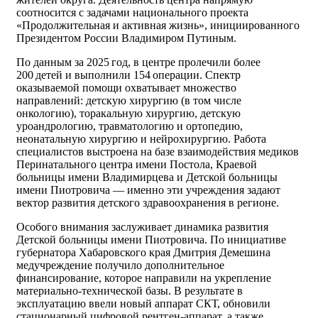
соотносится с задачами национального проекта
«Продолжительная и активная жизнь», инициированного
Президентом России Владимиром Путиным.
По данным за 2025 год, в центре пролечили более
200 детей и выполнили 154 операции. Спектр
оказываемой помощи охватывает множество
направлений: детскую хирургию (в том числе
онкологию), торакальную хирургию, детскую
уроандрологию, травматологию и ортопедию,
неонатальную хирургию и нейрохирургию. Работа
специалистов выстроена на базе взаимодействия медиков
Перинатального центра имени Постола, Краевой
больницы имени Владимирцева и Детской больницы
имени Пиотровича — именно эти учреждения задают
вектор развития детского здравоохранения в регионе.
Особого внимания заслуживает динамика развития
Детской больницы имени Пиотровича. По инициативе
губернатора Хабаровского края Дмитрия Демешина
медучреждение получило дополнительное
финансирование, которое направили на укрепление
материально‑технической базы. В результате в
эксплуатацию ввели новый аппарат СКТ, обновили
стационарный цифровой рентген‑аппарат, а также