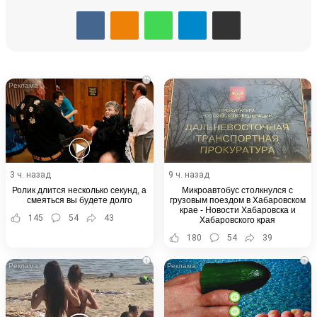
WhatsApp
Telegram
Share via Email
i
3 ч. назад
9 ч. назад
Ролик длится несколько секунд, а
Микроавтобус столкнулся с
смеяться вы будете долго
грузовым поездом в Хабаровском
крае - Новости Хабаровска и
145
54
43
Хабаровского края
180
54
39
i
i