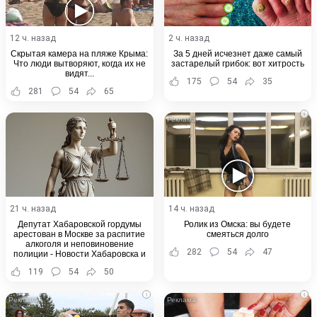
12 ч. назад
2 ч. назад
Скрытая камера на пляже Крыма:
За 5 дней исчезнет даже самый
Что люди вытворяют, когда их не
застарелый грибок: вот хитрость
видят...
175
54
35
281
54
65
i
21 ч. назад
14 ч. назад
Депутат Хабаровской гордумы
Ролик из Омска: вы будете
арестован в Москве за распитие
смеяться долго
алкоголя и неповиновение
282
54
47
полиции - Новости Хабаровска и
Хабаровского края
119
54
50
i
i