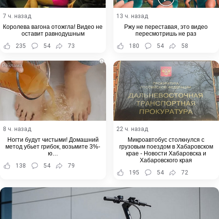
7 ч. назад
13 ч. назад
Королева вагона отожгла! Видео не
Ржу не переставая, это видео
оставит равнодушным
пересмотришь не раз
235
54
73
180
54
58
i
8 ч. назад
22 ч. назад
Ногти будут чистыми! Домашний
Микроавтобус столкнулся с
метод убьет грибок, возьмите 3%-
грузовым поездом в Хабаровском
ю…
крае - Новости Хабаровска и
Хабаровского края
138
54
79
195
54
72