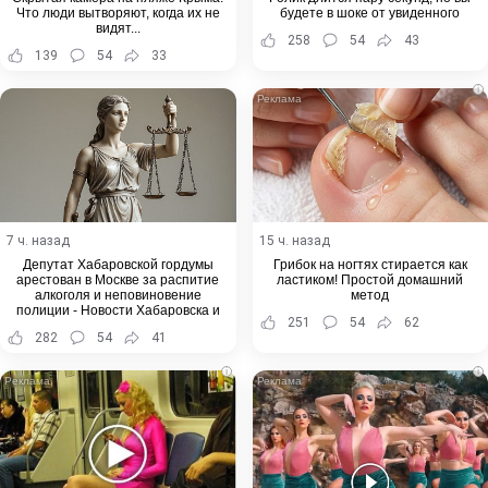
Что люди вытворяют, когда их не
будете в шоке от увиденного
видят...
258
54
43
139
54
33
i
7 ч. назад
15 ч. назад
Депутат Хабаровской гордумы
Грибок на ногтях стирается как
арестован в Москве за распитие
ластиком! Простой домашний
алкоголя и неповиновение
метод
полиции - Новости Хабаровска и
251
54
62
Хабаровского края
282
54
41
i
i