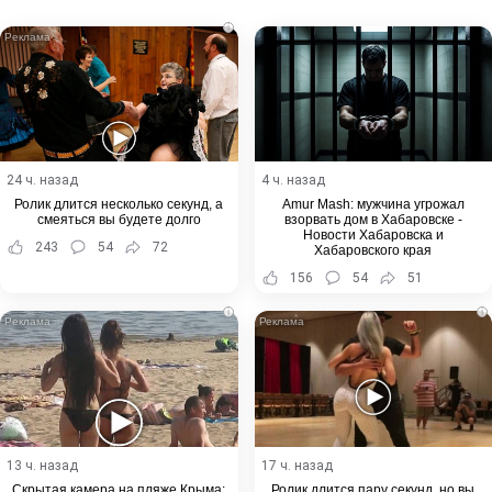
Email
i
24 ч. назад
4 ч. назад
Ролик длится несколько секунд, а
Amur Mash: мужчина угрожал
смеяться вы будете долго
взорвать дом в Хабаровске -
Новости Хабаровска и
243
54
72
Хабаровского края
156
54
51
i
i
13 ч. назад
17 ч. назад
Скрытая камера на пляже Крыма:
Ролик длится пару секунд, но вы