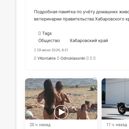
Подробная памятка по учёту домашних жив
ветеринарии правительства Хабаровского к
Tags
Общество
Хабаровский край
29 июня 2026, 8:21
WhatsApp
Telegram
Share
VKontakte
Odnoklassniki
via
Email
i
20 ч. назад
11 ч. назад