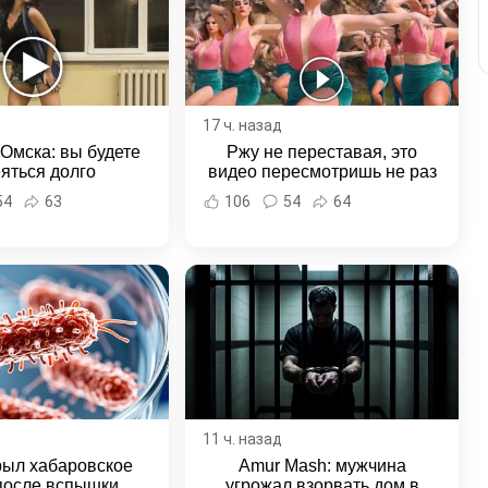
17 ч. назад
 Омска: вы будете
Ржу не переставая, это
яться долго
видео пересмотришь не раз
54
63
106
54
64
11 ч. назад
рыл хабаровское
Amur Mash: мужчина
после вспышки
угрожал взорвать дом в