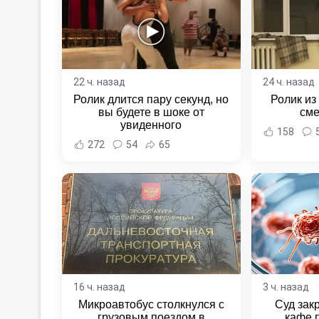
22 ч. назад
24 ч. назад
Ролик длится пару секунд, но
Ролик из
вы будете в шоке от
сме
увиденного
158
272
54
65
16 ч. назад
3 ч. назад
Микроавтобус столкнулся с
Суд зак
грузовым поездом в
кафе 