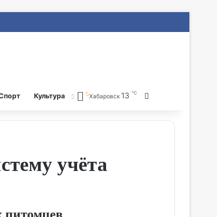
℃
13
Search for
Спорт
Культура
Хабаровск
стему учёта
 питомцев.