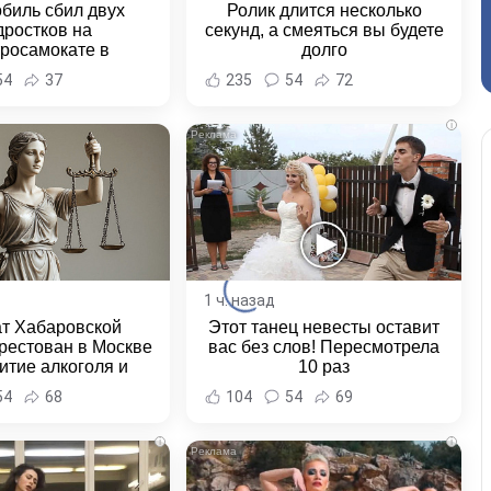
биль сбил двух
Ролик длится несколько
дростков на
секунд, а смеяться вы будете
тросамокате в
долго
льске-на-Амуре -
54
37
235
54
72
и Хабаровска и
ровского края
i
1 ч. назад
ат Хабаровской
Этот танец невесты оставит
рестован в Москве
вас без слов! Пересмотрела
итие алкоголя и
10 раз
овение полиции -
54
68
104
54
69
и Хабаровска и
ровского края
i
i