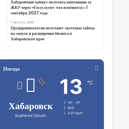
Хабаровчане начнут получать квитанции за
ЖКУ через «Госуслуги»: что изменится с 1
сентября 2027 года
7 августа, 2026
Предприниматели получают льготные займы
на запуск и расширение бизнеса в
Хабаровском крае
Погода
13
℃
Хабаровск
13º - 11º
85%
3.01 km/h
Scattered Clouds