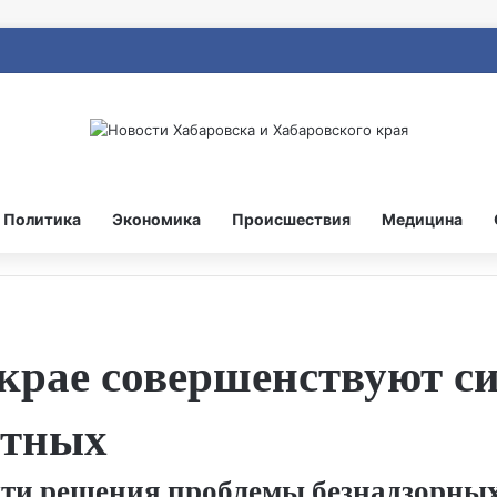
Политика
Экономика
Происшествия
Медицина
крае совершенствуют си
отных
ути решения проблемы безнадзорных