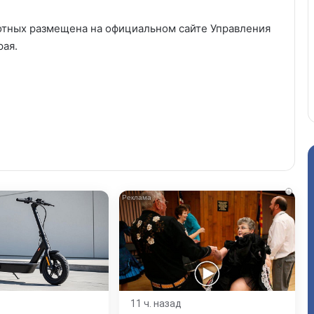
отных размещена на официальном сайте Управления
рая.
i
11 ч. назад