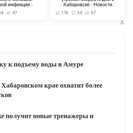
ной инфекции -
Хабаровске - Новости
и Хабаровска и
Хабаровска и Хабаровского
54
47
176
54
57
ровского края
края
ку к подъему воды в Амуре
 Хабаровском крае охватит более
тков
е получит новые тренажеры и