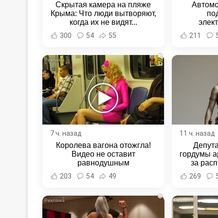
Скрытая камера на пляже
Автомо
Крыма: Что люди вытворяют,
по
когда их не видят...
элек
Комсомо
300
54
55
211
Новост
Хаба
i
7 ч. назад
11 ч. назад
Королева вагона отожгла!
Депут
Видео не оставит
гордумы а
равнодушным
за расп
неповин
203
54
49
269
Новост
Хаба
i