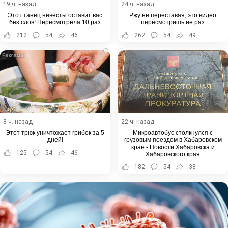
19 ч. назад
24 ч. назад
Этот танец невесты оставит вас
Ржу не переставая, это видео
без слов! Пересмотрела 10 раз
пересмотришь не раз
212
54
46
262
54
49
i
8 ч. назад
22 ч. назад
Этот трюк уничтожает грибок за 5
Микроавтобус столкнулся с
дней!
грузовым поездом в Хабаровском
крае - Новости Хабаровска и
125
54
46
Хабаровского края
182
54
38