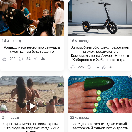
14 ч. назад
16 ч. назад
Ролик длится несколько секунд, а
Автомобиль сбил двух подростков
смеяться вы будете долго
на электросамокате в
Комсомольске-на-Амуре - Новости
203
54
46
Хабаровска и Хабаровского края
226
54
43
i
i
2 ч. назад
22 ч. назад
Скрытая камера на пляже Крыма:
За 5 дней исчезнет даже самый
Что люди вытворяют, когда их не
застарелый грибок: вот хитрость