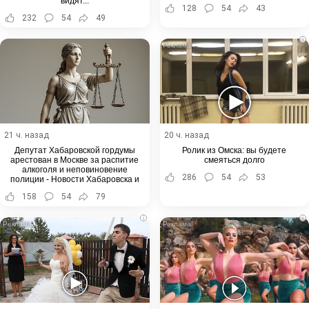
видят...
128
54
43
232
54
49
i
21 ч. назад
20 ч. назад
Депутат Хабаровской гордумы
Ролик из Омска: вы будете
арестован в Москве за распитие
смеяться долго
алкоголя и неповиновение
286
54
53
полиции - Новости Хабаровска и
Хабаровского края
158
54
79
i
i