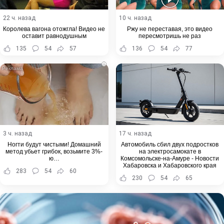
22 ч. назад
10 ч. назад
Королева вагона отожгла! Видео не
Ржу не переставая, это видео
оставит равнодушным
пересмотришь не раз
135
54
57
136
54
77
i
3 ч. назад
17 ч. назад
Ногти будут чистыми! Домашний
Автомобиль сбил двух подростков
метод убьет грибок, возьмите 3%-
на электросамокате в
ю…
Комсомольске-на-Амуре - Новости
Хабаровска и Хабаровского края
283
54
60
230
54
65