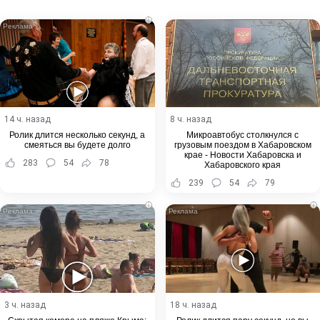
Email
i
14 ч. назад
8 ч. назад
Ролик длится несколько секунд, а
Микроавтобус столкнулся с
смеяться вы будете долго
грузовым поездом в Хабаровском
крае - Новости Хабаровска и
283
54
78
Хабаровского края
239
54
79
i
i
3 ч. назад
18 ч. назад