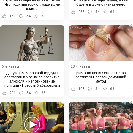
Скрытая камера на пляже Крыма:
Ролик длится пару секунд, но вы
Что люди вытворяют, когда их не
будете в шоке от увиденного
видят...
255
54
68
161
54
68
i
6 ч. назад
23 ч. назад
Депутат Хабаровской гордумы
Грибок на ногтях стирается как
арестован в Москве за распитие
ластиком! Простой домашний
алкоголя и неповиновение
метод
полиции - Новости Хабаровска и
108
54
68
Хабаровского края
291
54
66
i
i