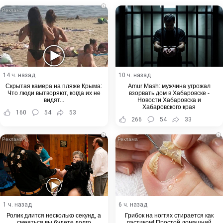
i
14 ч. назад
10 ч. назад
Скрытая камера на пляже Крыма:
Amur Mash: мужчина угрожал
Что люди вытворяют, когда их не
взорвать дом в Хабаровске -
видят...
Новости Хабаровска и
Хабаровского края
160
54
53
266
54
33
i
i
1 ч. назад
6 ч. назад
Ролик длится несколько секунд, а
Грибок на ногтях стирается как
смеяться вы будете долго
ластиком! Простой домашний