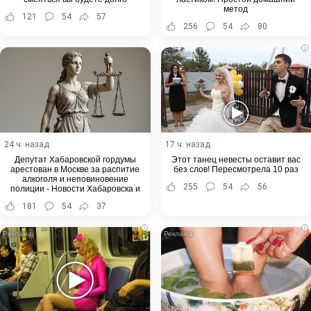
метод
121
54
57
256
54
80
i
24 ч. назад
17 ч. назад
Депутат Хабаровской гордумы
Этот танец невесты оставит вас
арестован в Москве за распитие
без слов! Пересмотрела 10 раз
алкоголя и неповиновение
255
54
56
полиции - Новости Хабаровска и
Хабаровского края
181
54
37
i
i