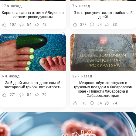
17 ч. назад
7 ч. назад
Королева вагона отожгла! Видео не
Этот трюк уничтожает грибок за 5
оставит равнодушным
дней!
107
54
42
277
54
33
i
6 ч. назад
22 ч. назад
За 5 дней исчезнет даже самый
Микроавтобус столкнулся с
застарелый грибок: вот хитрость
грузовым поездом в Хабаровском
крае - Новости Хабаровска и
271
54
70
Хабаровского края
110
54
74