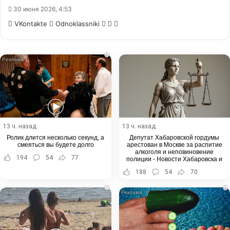
30 июня 2026, 4:53
WhatsApp
Telegram
Share
VKontakte
Odnoklassniki
via
Email
i
13 ч. назад
13 ч. назад
Ролик длится несколько секунд, а
Депутат Хабаровской гордумы
смеяться вы будете долго
арестован в Москве за распитие
алкоголя и неповиновение
194
54
77
полиции - Новости Хабаровска и
Хабаровского края
188
54
70
i
i