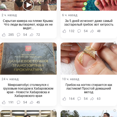
2 ч. назад
6 ч. назад
Скрытая камера на пляже Крыма:
За 5 дней исчезнет даже самый
Что люди вытворяют, когда их не
застарелый грибок: вот хитрость
видят...
132
54
48
285
54
72
i
24 ч. назад
10 ч. назад
Микроавтобус столкнулся с
Грибок на ногтях стирается как
грузовым поездом в Хабаровском
ластиком! Простой домашний
крае - Новости Хабаровска и
метод
Хабаровского края
164
54
63
191
54
45
i
i