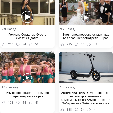
7 ч. назад
9 ч. назад
Ролик из Омска: вы будете
Этот танец невесты оставит вас
смеяться долго
без слов! Пересмотрела 10 раз
206
54
51
235
54
52
i
17 ч. назад
1 ч. назад
Ржу не переставая, это видео
Автомобиль сбил двух подростков
пересмотришь не раз
на электросамокате в
Комсомольске-на-Амуре - Новости
101
54
41
Хабаровска и Хабаровского края
188
54
41