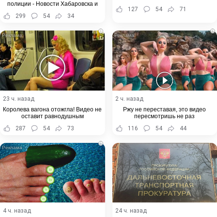
полиции - Новости Хабаровска и
127
54
71
Хабаровского края
299
54
34
i
i
23 ч. назад
2 ч. назад
Королева вагона отожгла! Видео не
Ржу не переставая, это видео
оставит равнодушным
пересмотришь не раз
287
54
73
116
54
44
i
4 ч. назад
24 ч. назад