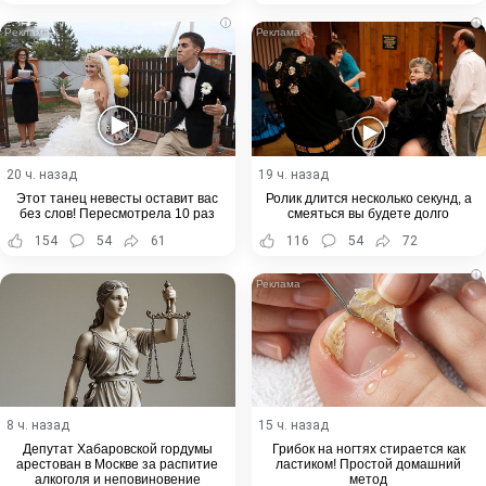
i
i
20 ч. назад
19 ч. назад
Этот танец невесты оставит вас
Ролик длится несколько секунд, а
без слов! Пересмотрела 10 раз
смеяться вы будете долго
154
54
61
116
54
72
i
8 ч. назад
15 ч. назад
Депутат Хабаровской гордумы
Грибок на ногтях стирается как
арестован в Москве за распитие
ластиком! Простой домашний
алкоголя и неповиновение
метод