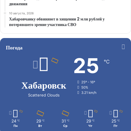
движения
10 августа, 2026
Хабаровчанку обвиняют в хищении 2 млн рублей у
потерявшего зрение участника СВО
Погода
25
℃
Хабаровск
25º - 16º
50%
3.21 km/h
Scattered Clouds
24
29
31
29
25
℃
℃
℃
℃
℃
Пн
Вт
Ср
Чт
Пт