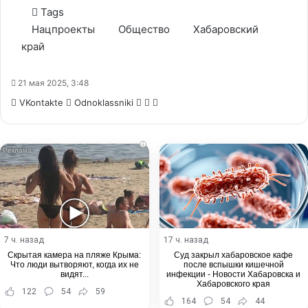
Tags
Нацпроекты
Общество
Хабаровский
край
21 мая 2025, 3:48
WhatsApp
Telegram
Share
VKontakte
Odnoklassniki
via
Email
i
7 ч. назад
17 ч. назад
Скрытая камера на пляже Крыма:
Суд закрыл хабаровское кафе
Что люди вытворяют, когда их не
после вспышки кишечной
видят...
инфекции - Новости Хабаровска и
Хабаровского края
122
54
59
164
54
44