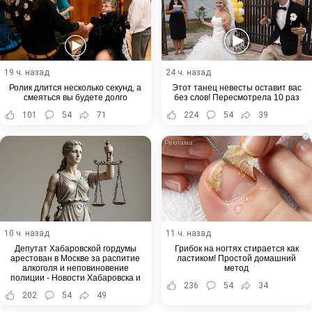
19 ч. назад
24 ч. назад
Ролик длится несколько секунд, а
Этот танец невесты оставит вас
смеяться вы будете долго
без слов! Пересмотрела 10 раз
101
54
71
224
54
39
i
10 ч. назад
11 ч. назад
Депутат Хабаровской гордумы
Грибок на ногтях стирается как
арестован в Москве за распитие
ластиком! Простой домашний
алкоголя и неповиновение
метод
полиции - Новости Хабаровска и
236
54
34
Хабаровского края
202
54
49