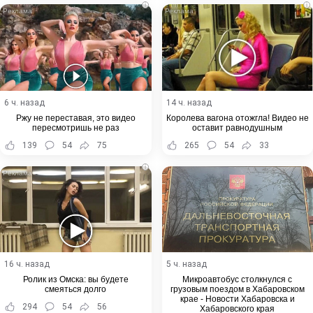
i
i
6 ч. назад
14 ч. назад
Ржу не переставая, это видео
Королева вагона отожгла! Видео не
пересмотришь не раз
оставит равнодушным
139
54
75
265
54
33
i
16 ч. назад
5 ч. назад
Ролик из Омска: вы будете
Микроавтобус столкнулся с
смеяться долго
грузовым поездом в Хабаровском
крае - Новости Хабаровска и
294
54
56
Хабаровского края