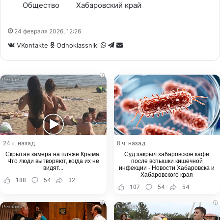
Общество
Хабаровский край
24 февраля 2026, 12:26
WhatsApp
Telegram
Share
VKontakte
Odnoklassniki
via
Email
i
24 ч. назад
8 ч. назад
Скрытая камера на пляже Крыма:
Суд закрыл хабаровское кафе
Что люди вытворяют, когда их не
после вспышки кишечной
видят...
инфекции - Новости Хабаровска и
Хабаровского края
188
54
32
107
54
54
i
i