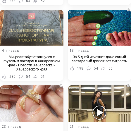
273
54
52
i
4 ч. назад
13 ч. назад
Микроавтобус столкнулся с
За 5 дней исчезнет даже самый
грузовым поездом в Хабаровском
застарелый грибок: вот хитрость
крае - Новости Хабаровска и
198
54
66
Хабаровского края
230
54
51
i
i
23 ч. назад
21 ч. назад