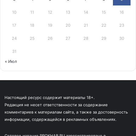
10
11
12
13
14
15
16
17
18
19
20
21
22
23
24
25
26
27
28
29
30
31
« Июл
Настоящий ресурс содержит материалы 18+.
Редакция не несет ответственности за содержание
комментариев к материалам сайта, а также за достоверность
информации, содержащейся в рекламных объявлениях.
Сетевое издание PROKHAB.RU зарегистрировано в