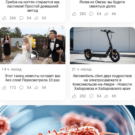
Грибок на ногтях стирается как
Ролик из Омска: вы будете
ластиком! Простой домашний
смеяться долго
метод
282
54
66
266
54
63
i
14 ч. назад
21 ч. назад
Этот танец невесты оставит вас
Автомобиль сбил двух подростков
без слов! Пересмотрела 10 раз
на электросамокате в
Комсомольске-на-Амуре - Новости
172
54
59
Хабаровска и Хабаровского края
202
54
69