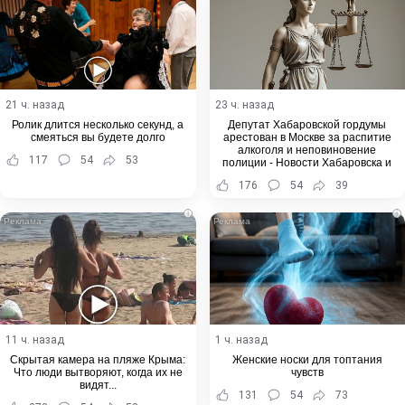
21 ч. назад
23 ч. назад
Ролик длится несколько секунд, а
Депутат Хабаровской гордумы
смеяться вы будете долго
арестован в Москве за распитие
алкоголя и неповиновение
117
54
53
полиции - Новости Хабаровска и
Хабаровского края
176
54
39
i
i
11 ч. назад
1 ч. назад
Скрытая камера на пляже Крыма:
Женские носки для топтания
Что люди вытворяют, когда их не
чувств
видят...
131
54
73