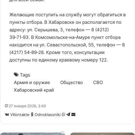
Желающие поступить на службу могут обратиться в
пункты отбора. В Хабаровске он располагается по
адресу: ул. Серышева, 3, телефон — 8 (4212)
39‑71‑93. В Комсомольске‑на‑Амуре пункт отбора
находится на ул. Севастопольской, 55, телефон — 8
(4217) 54‑89‑28. Кроме того, консультации
доступны по единому краевому номеру 122.
Tags
Армия и оружие
Общество
СВО
Хабаровский край
27 января 2026, 3:40
WhatsApp
Telegram
Share
VKontakte
Odnoklassniki
via
Email
i