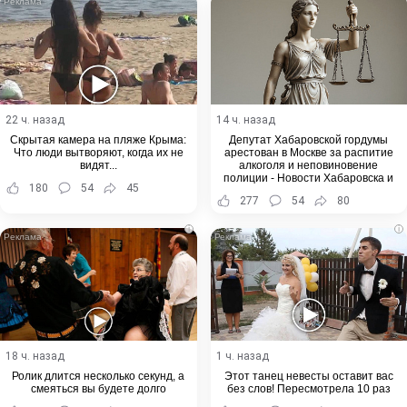
22 ч. назад
14 ч. назад
Скрытая камера на пляже Крыма:
Депутат Хабаровской гордумы
Что люди вытворяют, когда их не
арестован в Москве за распитие
видят...
алкоголя и неповиновение
полиции - Новости Хабаровска и
180
54
45
Хабаровского края
277
54
80
i
i
18 ч. назад
1 ч. назад
Ролик длится несколько секунд, а
Этот танец невесты оставит вас
смеяться вы будете долго
без слов! Пересмотрела 10 раз