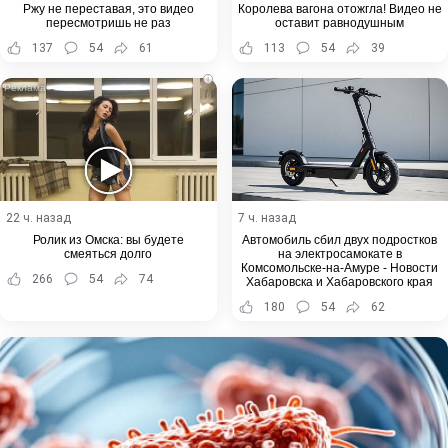
Ржу не переставая, это видео
Королева вагона отожгла! Видео не
пересмотришь не раз
оставит равнодушным
137
54
61
113
54
39
i
22 ч. назад
7 ч. назад
Ролик из Омска: вы будете
Автомобиль сбил двух подростков
смеяться долго
на электросамокате в
Комсомольске-на-Амуре - Новости
266
54
74
Хабаровска и Хабаровского края
180
54
62