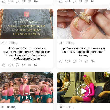
160
54
64
253
54
61
i
21 ч. назад
14 ч. назад
Микроавтобус столкнулся с
Грибок на ногтях стирается как
грузовым поездом в Хабаровском
ластиком! Простой домашний
крае - Новости Хабаровска и
метод
Хабаровского края
109
54
34
195
54
57
i
i
5 ч. назад
18 ч. назад