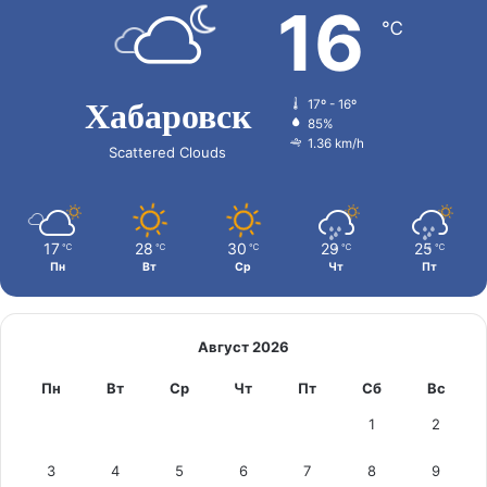
16
℃
Хабаровск
17º - 16º
85%
1.36 km/h
Scattered Clouds
17
28
30
29
25
℃
℃
℃
℃
℃
Пн
Вт
Ср
Чт
Пт
Август 2026
Пн
Вт
Ср
Чт
Пт
Сб
Вс
1
2
3
4
5
6
7
8
9