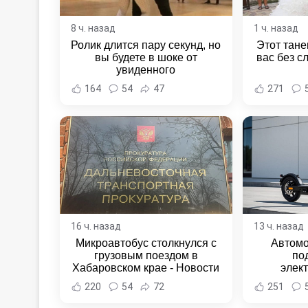
8 ч. назад
1 ч. назад
Ролик длится пару секунд, но
Этот тане
вы будете в шоке от
вас без с
увиденного
164
54
47
271
16 ч. назад
13 ч. назад
Микроавтобус столкнулся с
Автомо
грузовым поездом в
по
Хабаровском крае - Новости
элек
Хабаровска и Хабаровского
Комсомо
220
54
72
251
края
Новост
Хаба