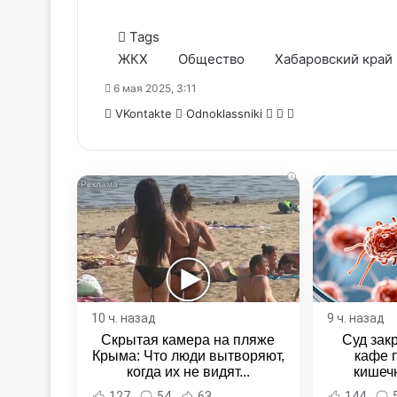
Tags
ЖКХ
Общество
Хабаровский край
6 мая 2025, 3:11
WhatsApp
Telegram
Share
VKontakte
Odnoklassniki
via
Email
i
10 ч. назад
9 ч. назад
Скрытая камера на пляже
Суд зак
Крыма: Что люди вытворяют,
кафе 
когда их не видят...
кишеч
Новост
127
54
63
144