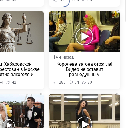
ровского края
i
14 ч. назад
ат Хабаровской
Королева вагона отожгла!
рестован в Москве
Видео не оставит
итие алкоголя и
равнодушным
овение полиции -
54
42
285
54
30
и Хабаровска и
ровского края
i
i