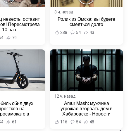
8 ч. назад
ц невесты оставит
Ролик из Омска: вы будете
лов! Пересмотрела
смеяться долго
10 раз
288
54
43
54
79
12 ч. назад
биль сбил двух
Amur Mash: мужчина
дростков на
угрожал взорвать дом в
тросамокате в
Хабаровске - Новости
льске-на-Амуре -
Хабаровска и Хабаровского
54
61
116
54
48
и Хабаровска и
края
ровского края