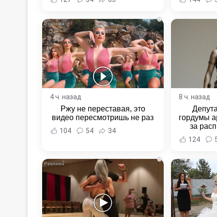
Хаба
i
4 ч. назад
8 ч. назад
Ржу не переставая, это
Депут
видео пересмотришь не раз
гордумы а
за расп
104
54
34
неповин
124
Новост
Хаба
i