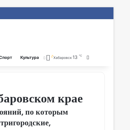
℃
13
Search for
Спорт
Культура
Хабаровск
баровском крае
тояний, по которым
тригородские,