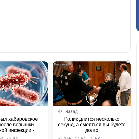
i
4 ч. назад
рыл хабаровское
Ролик длится несколько
после вспышки
секунд, а смеяться вы будете
ной инфекции -
долго
и Хабаровска и
54
34
165
54
58