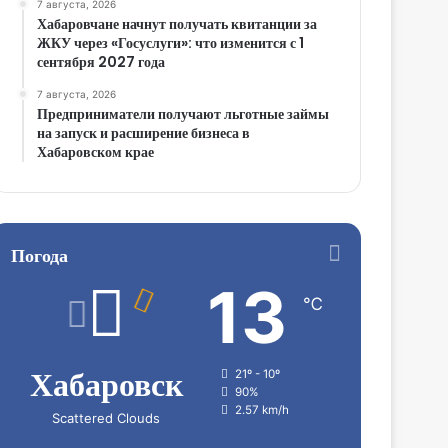
7 августа, 2026
Хабаровчане начнут получать квитанции за
ЖКУ через «Госуслуги»: что изменится с 1
сентября 2027 года
7 августа, 2026
Предприниматели получают льготные займы
на запуск и расширение бизнеса в
Хабаровском крае
Погода
13
℃
Хабаровск
21º - 10º
90%
2.57 km/h
Scattered Clouds