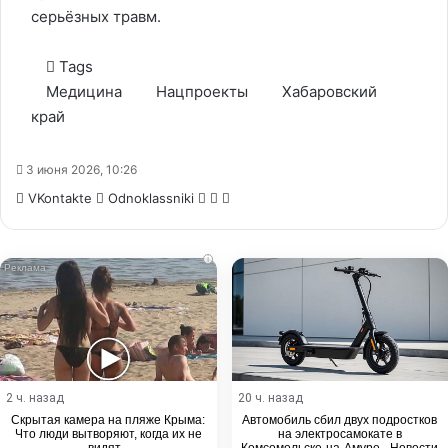
серьёзных травм.
Tags
Медицина
Нацпроекты
Хабаровский
край
3 июня 2026, 10:26
WhatsApp
Telegram
Share
VKontakte
Odnoklassniki
via
Email
i
2 ч. назад
20 ч. назад
Скрытая камера на пляже Крыма:
Автомобиль сбил двух подростков
Что люди вытворяют, когда их не
на электросамокате в