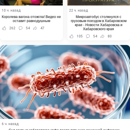
10 ч. назад
22 ч. назад
Королева вагона отожгла! Видео не
Микроавтобус столкнулся с
оставит равнодушным
грузовым поездом в Хабаровском
крае - Новости Хабаровска и
262
54
47
Хабаровского края
105
54
80
6 ч. назад