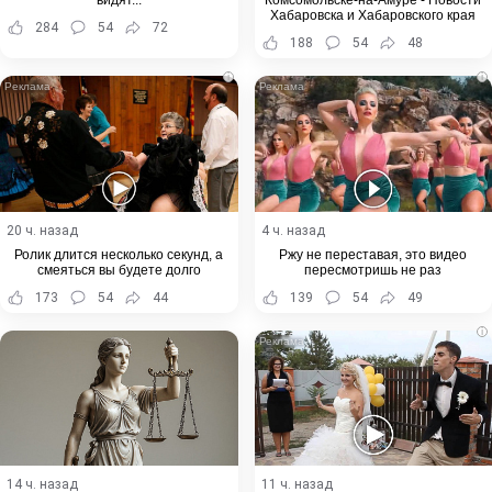
видят...
Комсомольске-на-Амуре - Новости
Хабаровска и Хабаровского края
284
54
72
188
54
48
i
i
20 ч. назад
4 ч. назад
Ролик длится несколько секунд, а
Ржу не переставая, это видео
смеяться вы будете долго
пересмотришь не раз
173
54
44
139
54
49
i
14 ч. назад
11 ч. назад