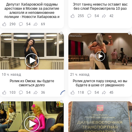
Депутат Хабаровской гордумы
Этот танец невесты оставит вас
арестован в Москве за распитие
без слов! Пересмотрела 10 раз
алкоголя и неповиновение
255
54
42
полиции - Новости Хабаровска и
Хабаровского края
290
54
69
i
i
10 ч. назад
21 ч. назад
Ролик из Омска: вы будете
Ролик длится пару секунд, но вы
смеяться долго
будете в шоке от увиденного
103
54
36
118
54
45
i