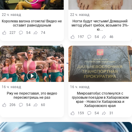
22 ч. назад
22 ч. назад
Королева вагона отожгла! Видео не
Ногти будут чистыми! Домашний
оставит равнодушным
метод убьет грибок, возьмите 3%-
ю…
227
54
74
197
54
46
i
16 ч. назад
16 ч. назад
Ржу не переставая, это видео
Микроавтобус столкнулся с
пересмотришь не раз
грузовым поездом в Хабаровском
крае - Новости Хабаровска и
206
54
60
Хабаровского края
159
54
31