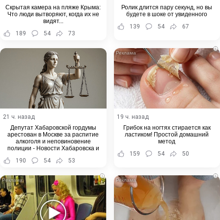
Скрытая камера на пляже Крыма:
Ролик длится пару секунд, но вы
Что люди вытворяют, когда их не
будете в шоке от увиденного
видят...
139
54
67
189
54
73
i
21 ч. назад
19 ч. назад
Депутат Хабаровской гордумы
Грибок на ногтях стирается как
арестован в Москве за распитие
ластиком! Простой домашний
алкоголя и неповиновение
метод
полиции - Новости Хабаровска и
159
54
50
Хабаровского края
190
54
53
i
i