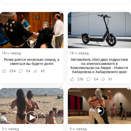
via
Email
i
18 ч. назад
18 ч. назад
Ролик длится несколько секунд, а
Автомобиль сбил двух подростков
смеяться вы будете долго
на электросамокате в
Комсомольске-на-Амуре - Новости
254
54
65
Хабаровска и Хабаровского края
238
54
61
i
i
3 ч. назад
9 ч. назад