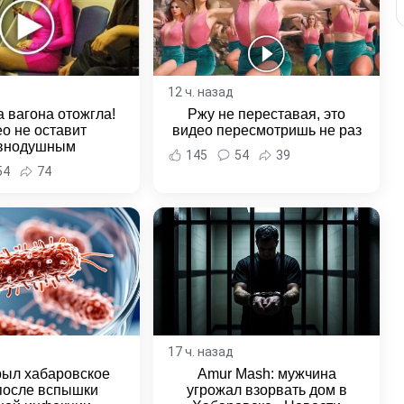
12 ч. назад
 вагона отожгла!
Ржу не переставая, это
о не оставит
видео пересмотришь не раз
внодушным
145
54
39
54
74
17 ч. назад
рыл хабаровское
Amur Mash: мужчина
после вспышки
угрожал взорвать дом в