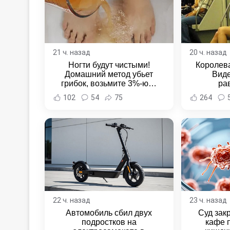
21 ч. назад
20 ч. назад
Ногти будут чистыми!
Королева
Домашний метод убьет
Виде
грибок, возьмите 3%-ю…
ра
102
54
75
264
22 ч. назад
23 ч. назад
Автомобиль сбил двух
Суд зак
подростков на
кафе 