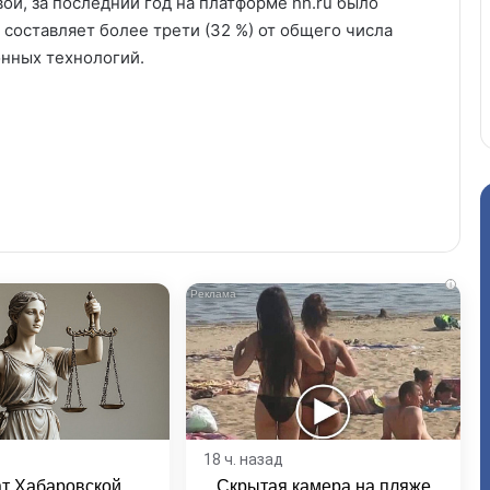
й, за последний год на платформе hh.ru было
 составляет более трети (32 %) от общего числа
нных технологий.
i
18 ч. назад
ат Хабаровской
Скрытая камера на пляже