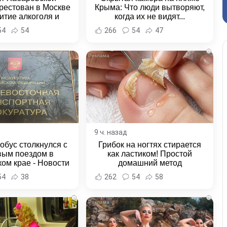
рестован в Москве
Крыма: Что люди вытворяют,
итие алкоголя и
когда их не видят...
овение полиции -
54
54
266
54
47
и Хабаровска и
ровского края
i
9 ч. назад
обус столкнулся с
Грибок на ногтях стирается
вым поездом в
как ластиком! Простой
ом крае - Новости
домашний метод
ка и Хабаровского
54
38
262
54
58
края
i
i