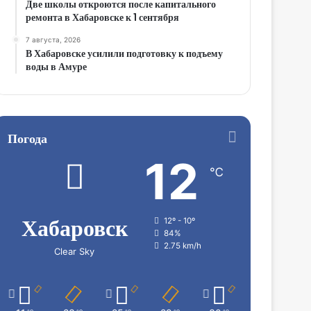
Две школы откроются после капитального
ремонта в Хабаровске к 1 сентября
7 августа, 2026
В Хабаровске усилили подготовку к подъему
воды в Амуре
Погода
12
℃
Хабаровск
12º - 10º
84%
2.75 km/h
Clear Sky