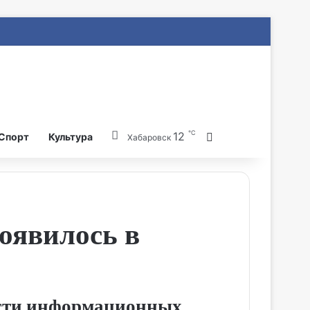
℃
12
Search for
Спорт
Культура
Хабаровск
оявилось в
асти информационных