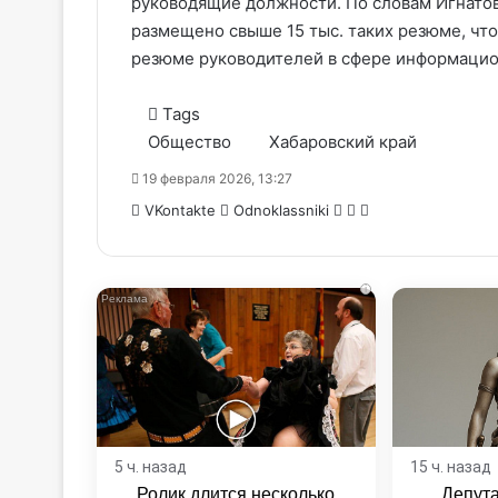
руководящие должности. По словам Игнатово
размещено свыше 15 тыс. таких резюме, что
резюме руководителей в сфере информацио
Tags
Общество
Хабаровский край
19 февраля 2026, 13:27
WhatsApp
Telegram
Share
VKontakte
Odnoklassniki
via
Email
i
5 ч. назад
15 ч. назад
Ролик длится несколько
Депут