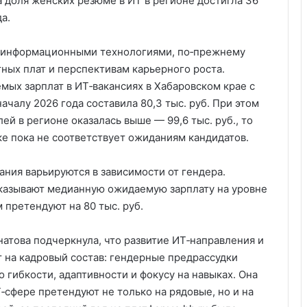
а доля женских резюме в ИТ в регионе достигла 36
а.
с информационными технологиями, по‑прежнему
ных плат и перспективам карьерного роста.
мых зарплат в ИТ‑вакансиях в Хабаровском крае с
 началу 2026 года составила 80,3 тыс. руб. При этом
й в регионе оказалась выше — 99,6 тыс. руб., то
е пока не соответствует ожиданиям кандидатов.
ания варьируются в зависимости от гендера.
указывают медианную ожидаемую зарплату на уровне
м претендуют на 80 тыс. руб.
атова подчеркнула, что развитие ИТ‑направления и
т на кадровый состав: гендерные предрассудки
 гибкости, адаптивности и фокусу на навыках. Она
‑сфере претендуют не только на рядовые, но и на