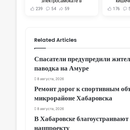
электросамокате в
кишеч
Комсомольске-на-Амуре -
Новост
239
54
59
176
Новости Хабаровска и
Хаба
Хабаровского края
Related Articles
Спасатели предупредили жител
паводка на Амуре
8 августа, 2026
Ремонт дорог к спортивным об
микрорайоне Хабаровска
8 августа, 2026
В Хабаровске благоустраивают 
нацпроекту