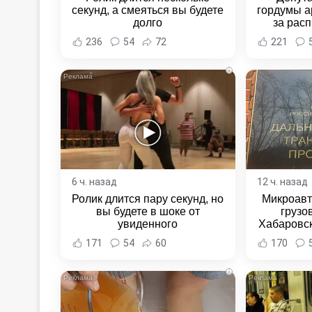
секунд, а смеяться вы будете
гордумы а
долго
за расп
неповин
236
54
72
221
Новост
Хаба
i
6 ч. назад
12 ч. назад
Ролик длится пару секунд, но
Микроавт
вы будете в шоке от
грузо
увиденного
Хабаровск
Хабаровс
171
54
60
170
i