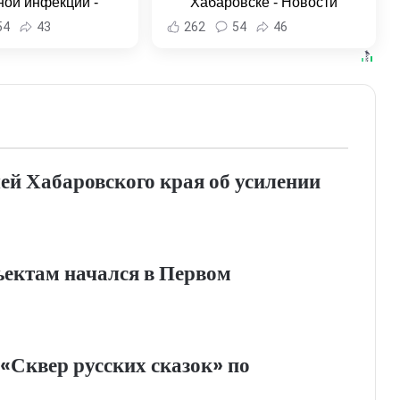
ной инфекции -
Хабаровске - Новости
и Хабаровска и
Хабаровска и Хабаровского
54
43
262
54
46
ровского края
края
ей Хабаровского края об усилении
ъектам начался в Первом
«Сквер русских сказок» по