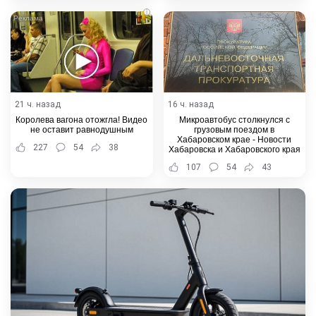
i
21 ч. назад
16 ч. назад
Королева вагона отожгла! Видео
Микроавтобус столкнулся с
не оставит равнодушным
грузовым поездом в
Хабаровском крае - Новости
227
54
38
Хабаровска и Хабаровского края
107
54
43