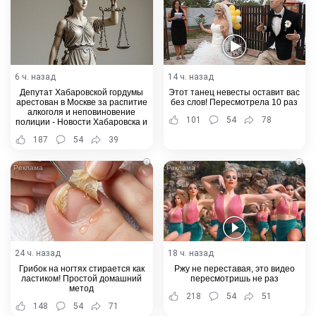
6 ч. назад
14 ч. назад
Депутат Хабаровской гордумы
Этот танец невесты оставит вас
арестован в Москве за распитие
без слов! Пересмотрела 10 раз
алкоголя и неповиновение
101
54
78
полиции - Новости Хабаровска и
Хабаровского края
187
54
39
i
i
24 ч. назад
18 ч. назад
Грибок на ногтях стирается как
Ржу не переставая, это видео
ластиком! Простой домашний
пересмотришь не раз
метод
218
54
51
148
54
71