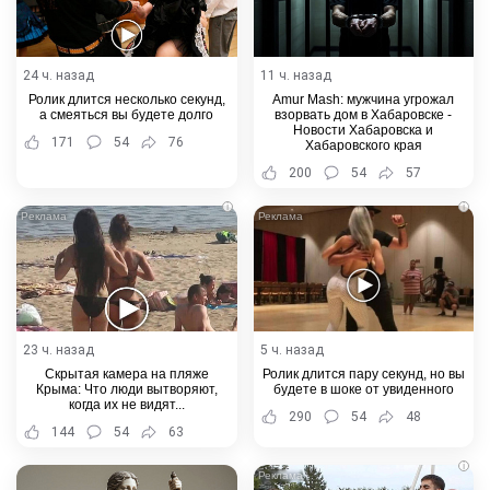
24 ч. назад
11 ч. назад
Ролик длится несколько секунд,
Amur Mash: мужчина угрожал
а смеяться вы будете долго
взорвать дом в Хабаровске -
Новости Хабаровска и
171
54
76
Хабаровского края
200
54
57
i
i
23 ч. назад
5 ч. назад
Скрытая камера на пляже
Ролик длится пару секунд, но вы
Крыма: Что люди вытворяют,
будете в шоке от увиденного
когда их не видят...
290
54
48
144
54
63
i