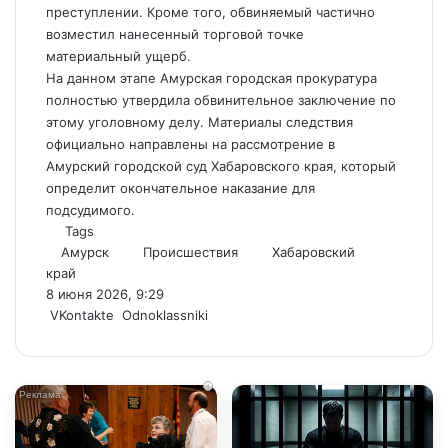
преступлении. Кроме того, обвиняемый частично
возместил нанесенный торговой точке
материальный ущерб.
На данном этапе Амурская городская прокуратура
полностью утвердила обвинительное заключение по
этому уголовному делу. Материалы следствия
официально направлены на рассмотрение в
Амурский городской суд Хабаровского края, который
определит окончательное наказание для
подсудимого.
Tags
Амурск
Происшествия
Хабаровский
край
8 июня 2026, 9:29
WhatsApp
Telegram
Share
VKontakte
Odnoklassniki
via
Email
i