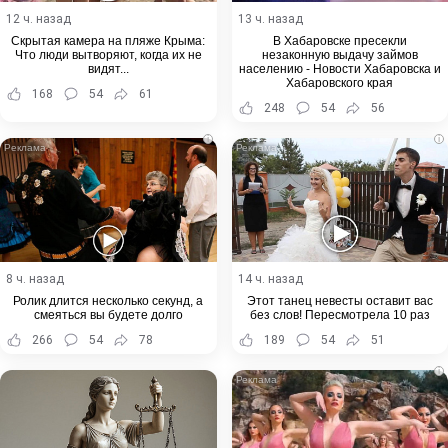
12 ч. назад
13 ч. назад
Скрытая камера на пляже Крыма:
В Хабаровске пресекли
Что люди вытворяют, когда их не
незаконную выдачу займов
видят...
населению - Новости Хабаровска и
Хабаровского края
168
54
61
248
54
56
i
i
8 ч. назад
14 ч. назад
Ролик длится несколько секунд, а
Этот танец невесты оставит вас
смеяться вы будете долго
без слов! Пересмотрела 10 раз
266
54
78
189
54
51
i