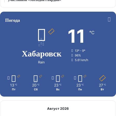
Погода
11
℃
Хабаровск
13º - 9º
96%
5.61 km/h
Rain
13
20
23
23
27
℃
℃
℃
℃
℃
Пт
Сб
Вс
Пн
Вт
Август 2026