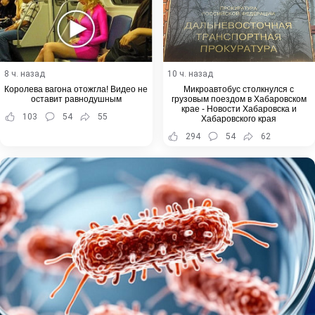
8 ч. назад
10 ч. назад
Королева вагона отожгла! Видео не
Микроавтобус столкнулся с
оставит равнодушным
грузовым поездом в Хабаровском
крае - Новости Хабаровска и
103
54
55
Хабаровского края
294
54
62