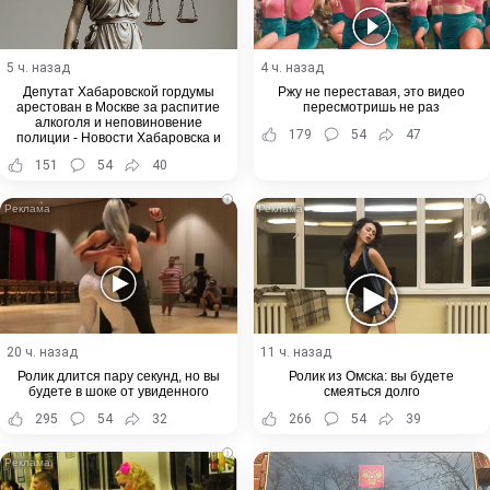
5 ч. назад
4 ч. назад
Депутат Хабаровской гордумы
Ржу не переставая, это видео
арестован в Москве за распитие
пересмотришь не раз
алкоголя и неповиновение
179
54
47
полиции - Новости Хабаровска и
Хабаровского края
151
54
40
i
i
20 ч. назад
11 ч. назад
Ролик длится пару секунд, но вы
Ролик из Омска: вы будете
будете в шоке от увиденного
смеяться долго
295
54
32
266
54
39
i