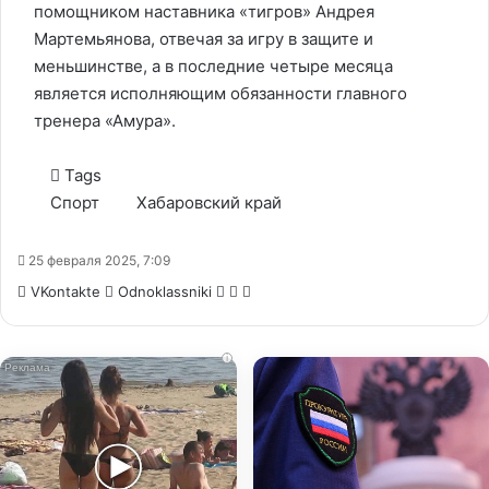
помощником наставника «тигров» Андрея
Мартемьянова, отвечая за игру в защите и
меньшинстве, а в последние четыре месяца
является исполняющим обязанности главного
тренера «Амура».
Tags
Спорт
Хабаровский край
25 февраля 2025, 7:09
WhatsApp
Telegram
Share
VKontakte
Odnoklassniki
via
Email
i