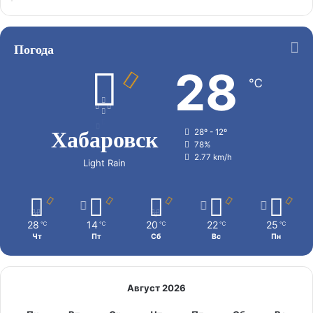
Погода
28
℃
Хабаровск
28º - 12º
78%
2.77 km/h
Light Rain
28
14
20
22
25
℃
℃
℃
℃
℃
Чт
Пт
Сб
Вс
Пн
Август 2026