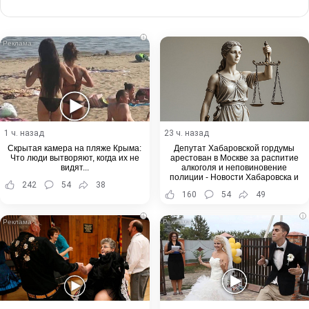
via
Email
i
1 ч. назад
23 ч. назад
Скрытая камера на пляже Крыма:
Депутат Хабаровской гордумы
Что люди вытворяют, когда их не
арестован в Москве за распитие
видят...
алкоголя и неповиновение
полиции - Новости Хабаровска и
242
54
38
Хабаровского края
160
54
49
i
i