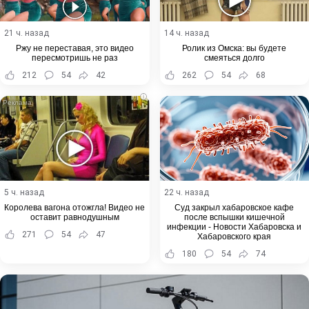
21 ч. назад
14 ч. назад
Ржу не переставая, это видео
Ролик из Омска: вы будете
пересмотришь не раз
смеяться долго
212
54
42
262
54
68
i
5 ч. назад
22 ч. назад
Королева вагона отожгла! Видео не
Суд закрыл хабаровское кафе
оставит равнодушным
после вспышки кишечной
инфекции - Новости Хабаровска и
271
54
47
Хабаровского края
180
54
74