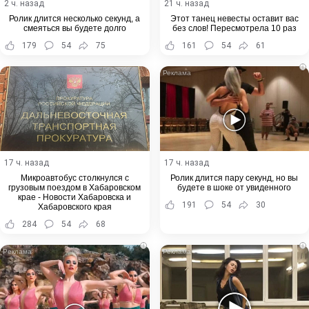
2 ч. назад
21 ч. назад
Ролик длится несколько секунд, а
Этот танец невесты оставит вас
смеяться вы будете долго
без слов! Пересмотрела 10 раз
179
54
75
161
54
61
i
17 ч. назад
17 ч. назад
Микроавтобус столкнулся с
Ролик длится пару секунд, но вы
грузовым поездом в Хабаровском
будете в шоке от увиденного
крае - Новости Хабаровска и
191
54
30
Хабаровского края
284
54
68
i
i