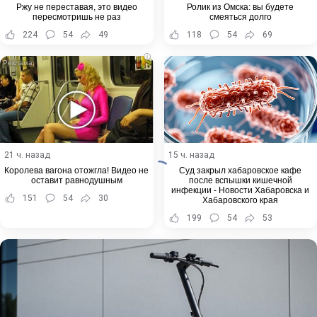
Ржу не переставая, это видео
Ролик из Омска: вы будете
пересмотришь не раз
смеяться долго
224
54
49
118
54
69
i
21 ч. назад
15 ч. назад
Королева вагона отожгла! Видео не
Суд закрыл хабаровское кафе
оставит равнодушным
после вспышки кишечной
инфекции - Новости Хабаровска и
151
54
30
Хабаровского края
199
54
53