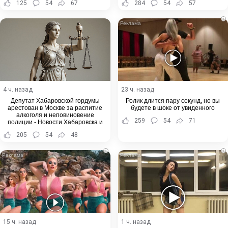
125
54
67
284
54
57
i
4 ч. назад
23 ч. назад
Депутат Хабаровской гордумы
Ролик длится пару секунд, но вы
арестован в Москве за распитие
будете в шоке от увиденного
алкоголя и неповиновение
259
54
71
полиции - Новости Хабаровска и
Хабаровского края
205
54
48
i
i
15 ч. назад
1 ч. назад