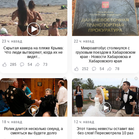
23 ч. назад
22 ч. назад
Скрытая камера на пляже Крыма:
Микроавтобус столкнулся с
Что люди вытворяют, когда их не
грузовым поездом в Хабаровском
видят...
крае - Новости Хабаровска и
Хабаровского края
285
54
73
252
54
78
i
i
18 ч. назад
12 ч. назад
Ролик длится несколько секунд, а
Этот танец невесты оставит вас
смеяться вы будете долго
без слов! Пересмотрела 10 раз