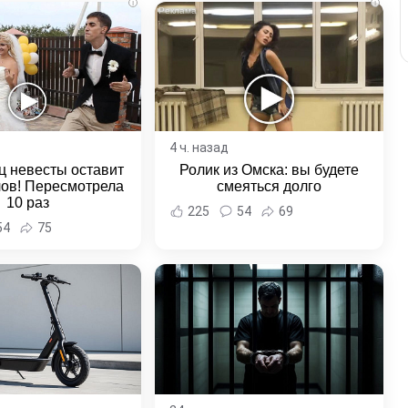
i
i
4 ч. назад
ц невесты оставит
Ролик из Омска: вы будете
лов! Пересмотрела
смеяться долго
10 раз
225
54
69
54
75