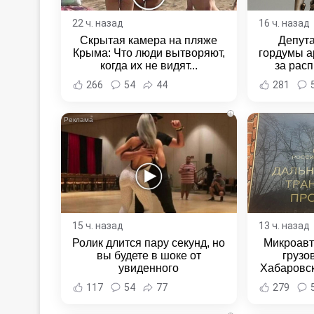
22 ч. назад
16 ч. назад
Скрытая камера на пляже
Депут
Крыма: Что люди вытворяют,
гордумы а
когда их не видят...
за расп
неповин
266
54
44
281
Новост
Хаба
i
15 ч. назад
13 ч. назад
Ролик длится пару секунд, но
Микроавт
вы будете в шоке от
грузо
увиденного
Хабаровск
Хабаровс
117
54
77
279