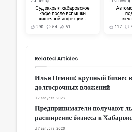
2 ч. назад
11 ч. назад
Суд закрыл хабаровское
Автомо
кафе после вспышки
по
кишечной инфекции -
элек
Новости Хабаровска и
Комсомо
290
54
51
117
Хабаровского края
Новост
Хаба
Related Articles
Илья Немиш: крупный бизнес 
долгосрочных вложений
7 августа, 2026
Предприниматели получают льг
расширение бизнеса в Хабаров
7 августа, 2026