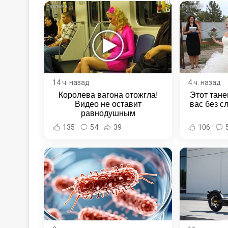
i
14 ч. назад
4 ч. назад
Королева вагона отожгла!
Этот тане
Видео не оставит
вас без с
равнодушным
135
54
39
106