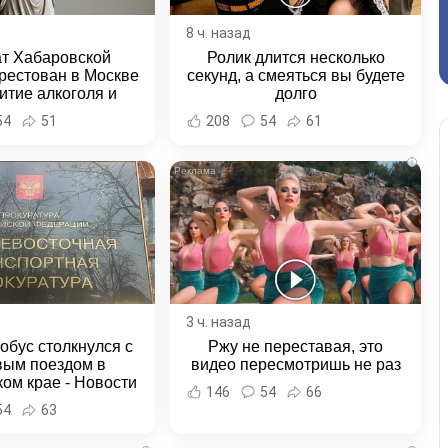
8 ч. назад
ат Хабаровской
Ролик длится несколько
рестован в Москве
секунд, а смеяться вы будете
итие алкоголя и
долго
овение полиции -
54
51
208
54
61
и Хабаровска и
ровского края
i
3 ч. назад
обус столкнулся с
Ржу не переставая, это
вым поездом в
видео пересмотришь не раз
ом крае - Новости
146
54
66
ка и Хабаровского
54
63
края