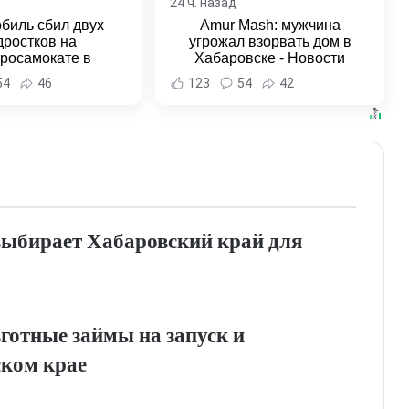
24 ч. назад
биль сбил двух
Amur Mash: мужчина
дростков на
угрожал взорвать дом в
тросамокате в
Хабаровске - Новости
льске-на-Амуре -
Хабаровска и Хабаровского
54
46
123
54
42
и Хабаровска и
края
ровского края
выбирает Хабаровский край для
отные займы на запуск и
ском крае