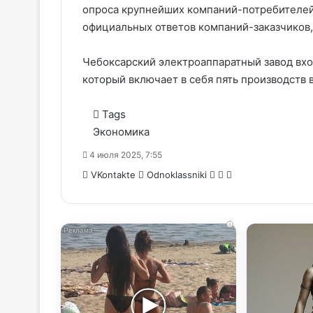
опроса крупнейших компаний-потребителей
официальных ответов компаний-заказчиков
Чебоксарский электроаппаратный завод вход
который включает в себя пять производств
Tags
Экономика
4 июля 2025, 7:55
WhatsApp
Telegram
Share
VKontakte
Odnoklassniki
via
Email
i