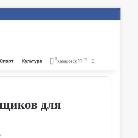
℃
11
Search for
Спорт
Культура
Хабаровск
вщиков для
.