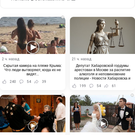
via
Email
i
2 ч. назад
21 ч. назад
Скрытая камера на пляже Крыма:
Депутат Хабаровской гордумы
Что люди вытворяют, когда их не
арестован в Москве за распитие
видят...
алкоголя и неповиновение
полиции - Новости Хабаровска и
240
54
39
Хабаровского края
199
54
61
i
i