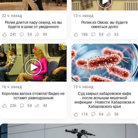
22 ч. назад
13 ч. назад
Ролик длится пару секунд, но вы
Ролик из Омска: вы будете
будете в шоке от увиденного
смеяться долго
241
54
59
186
54
63
i
16 ч. назад
19 ч. назад
Королева вагона отожгла! Видео не
Суд закрыл хабаровское кафе
оставит равнодушным
после вспышки кишечной
инфекции - Новости Хабаровска и
226
54
43
Хабаровского края
116
54
36