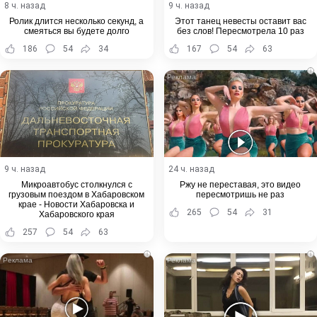
8 ч. назад
9 ч. назад
Ролик длится несколько секунд, а
Этот танец невесты оставит вас
смеяться вы будете долго
без слов! Пересмотрела 10 раз
186
54
34
167
54
63
i
9 ч. назад
24 ч. назад
Микроавтобус столкнулся с
Ржу не переставая, это видео
грузовым поездом в Хабаровском
пересмотришь не раз
крае - Новости Хабаровска и
265
54
31
Хабаровского края
257
54
63
i
i