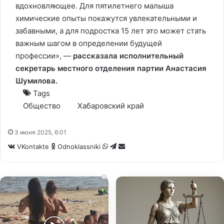
вдохновляющее. Для пятилетнего малыша
химические опыты покажутся увлекательными и
забавными, а для подростка 15 лет это может стать
важным шагом в определении будущей
профессии», —
рассказала исполнительный
секретарь местного отделения партии Анастасия
Шумилова.
Tags
Общество
Хабаровский край
3 июня 2025, 6:01
WhatsApp
Telegram
Share
VKontakte
Odnoklassniki
via
Email
i