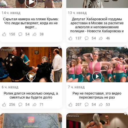
14 ч. назад
13 ч. назад
Скрытая камера на пляже Крыма:
Депутат Хабаровской гордумы
Что люди вытворяют, когда их не
арестован в Москве за распитие
видят...
алкоголя и неповиновение
полиции - Новости Хабаровска и
150
54
38
Хабаровского края
137
54
46
i
i
6 ч. назад
7 ч. назад
Ролик длится несколько секунд, а
Ржу не переставая, это видео
смеяться вы будете долго
пересмотришь не раз
256
54
71
207
54
53
i