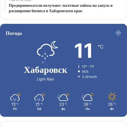
Предприниматели получают льготные займы на запуск и
расширение бизнеса в Хабаровском крае
Погода
11
℃
Хабаровск
12º - 11º
95%
2.39 km/h
Light Rain
12
21
23
26
28
℃
℃
℃
℃
℃
Пт
Сб
Вс
Пн
Вт