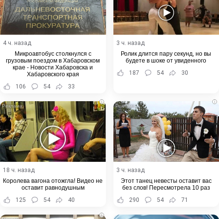
4 ч. назад
3 ч. назад
Микроавтобус столкнулся с
Ролик длится пару секунд, но вы
грузовым поездом в Хабаровском
будете в шоке от увиденного
крае - Новости Хабаровска и
187
54
30
Хабаровского края
106
54
33
i
i
18 ч. назад
3 ч. назад
Королева вагона отожгла! Видео не
Этот танец невесты оставит вас
оставит равнодушным
без слов! Пересмотрела 10 раз
125
54
40
290
54
71
i