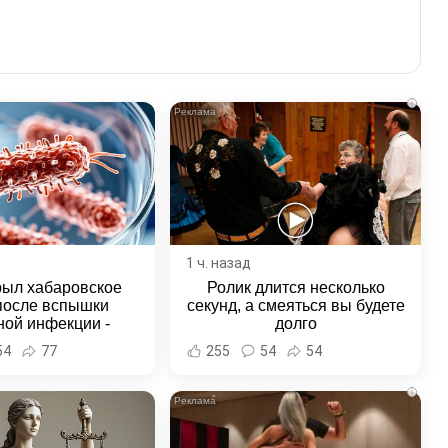
i
1 ч. назад
рыл хабаровское
Ролик длится несколько
после вспышки
секунд, а смеяться вы будете
ной инфекции -
долго
и Хабаровска и
54
77
255
54
54
ровского края
i