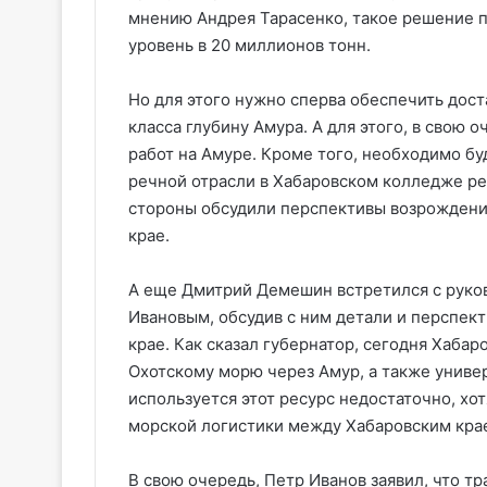
мнению Андрея Тарасенко, такое решение п
уровень в 20 миллионов тонн.
Но для этого нужно сперва обеспечить дос
класса глубину Амура. А для этого, в свою
работ на Амуре. Кроме того, необходимо бу
речной отрасли в Хабаровском колледже р
стороны обсудили перспективы возрождения
крае.
А еще Дмитрий Демешин
встретился с рук
Ивановым, обсудив с ним детали и перспек
крае. Как сказал губернатор, сегодня Хаба
Охотскому морю через Амур, а также униве
используется этот ресурс недостаточно, хот
морской логистики между Хабаровским крае
В свою очередь, Петр Иванов заявил, что тр