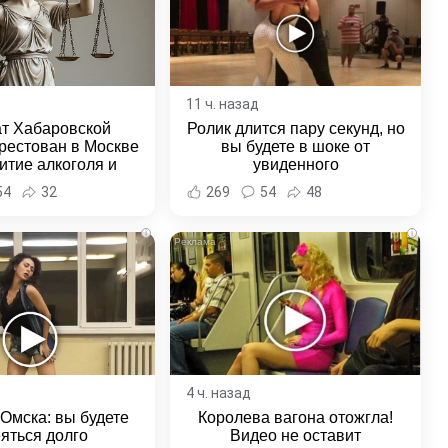
11 ч. назад
ат Хабаровской
Ролик длится пару секунд, но
рестован в Москве
вы будете в шоке от
итие алкоголя и
увиденного
овение полиции -
54
32
269
54
48
и Хабаровска и
ровского края
i
i
4 ч. назад
 Омска: вы будете
Королева вагона отожгла!
яться долго
Видео не оставит