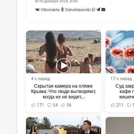
16 декабря 2024, 6:06
WhatsApp
Telegram
Share
VKontakte
Odnoklassniki
via
Email
i
4 ч. назад
17 ч. назад
Скрытая камера на пляже
Суд зак
Крыма: Что люди вытворяют,
кафе 
когда их не видят...
кишеч
Новост
171
54
56
211
Хаба
i