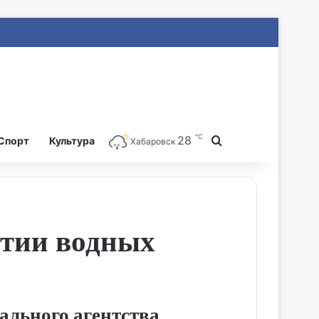
℃
28
Search for
Спорт
Культура
Хабаровск
итии водных
рального агентства