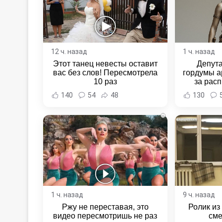
12 ч. назад
1 ч. назад
Этот танец невесты оставит
Депут
вас без слов! Пересмотрела
гордумы а
10 раз
за расп
неповин
140
54
48
130
Новост
Хаба
i
1 ч. назад
9 ч. назад
Ржу не переставая, это
Ролик из
видео пересмотришь не раз
сме