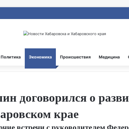
Политика
Экономика
Происшествия
Медицина
ин договорился о разв
баровском крае
бочие встречи с руководителем Феде