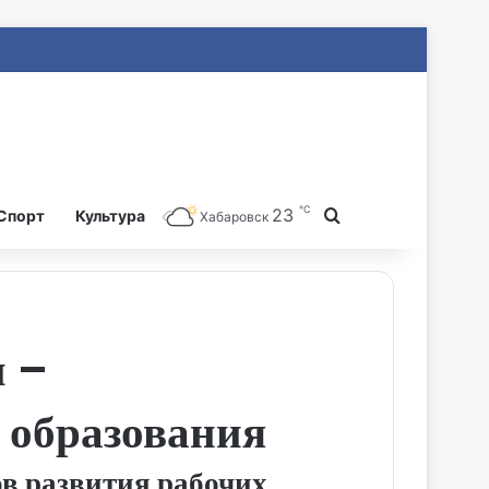
℃
23
Search for
Спорт
Культура
Хабаровск
 –
 образования
ов развития рабочих