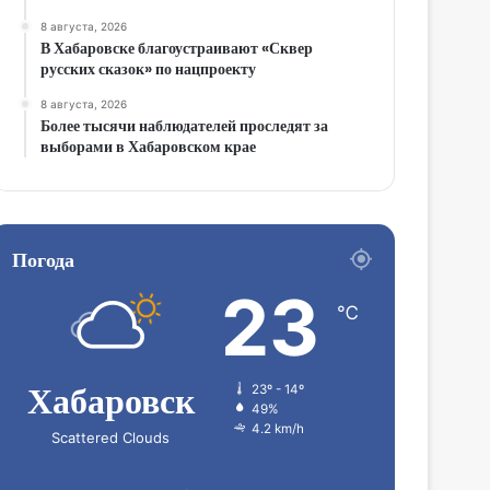
8 августа, 2026
В Хабаровске благоустраивают «Сквер
русских сказок» по нацпроекту
8 августа, 2026
Более тысячи наблюдателей проследят за
выборами в Хабаровском крае
Погода
23
℃
Хабаровск
23º - 14º
49%
4.2 km/h
Scattered Clouds