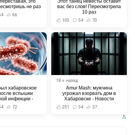
переставая, это
Этот танец невесты оставит
ресмотришь не раз
вас без слов! Пересмотрела
10 раз
54
66
105
54
70
18 ч. назад
рыл хабаровское
Amur Mash: мужчина
после вспышки
угрожал взорвать дом в
ной инфекции -
Хабаровске - Новости
и Хабаровска и
Хабаровска и Хабаровского
54
72
251
54
37
ровского края
края