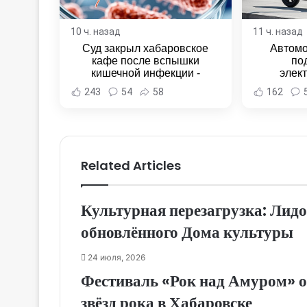
10 ч. назад
11 ч. назад
Суд закрыл хабаровское
Автомо
кафе после вспышки
по
кишечной инфекции -
элек
Новости Хабаровска и
Комсомо
243
54
58
162
Хабаровского края
Новост
Хаба
Related Articles
Культурная перезагрузка: Лидо
обновлённого Дома культуры
24 июля, 2026
Фестиваль «Рок над Амуром» о
звёзд рока в Хабаровске