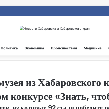
Политика
Экономика
Происшествия
Медицина
узея из Хабаровского 
ом конкурсе «Знать, чт
ев, из которых 92 стали победител