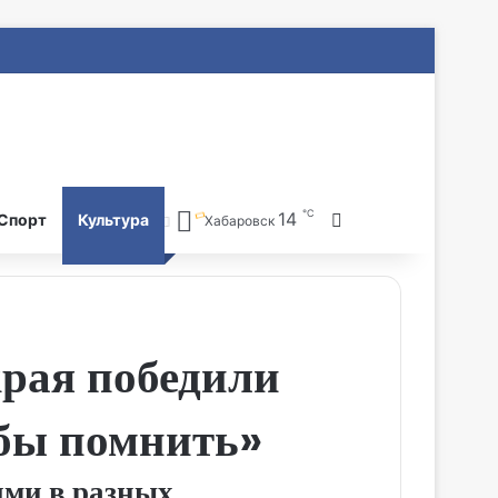
℃
14
Search for
Спорт
Культура
Хабаровск
края победили
обы помнить»
ями в разных