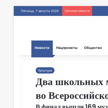
Пятница, 7 августа 2026
Срочные новости
Новости
Нацпроекты
Общество
Культура
Два школьных м
во Всероссийск
В финал вышли 169 музе