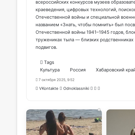
всероссийских конкурсов музеев образоват
краеведения, цифровых технологий, поиско
Отечественной войны и специальной военно
названием «Знать, чтобы помнить» был пос
Отечественной войны 1941–1945 годов, бло
тружениках тыла — близких родственниках 
подвигов.
Tags
Культура
Россия
Хабаровский кра
7 октября 2025, 9:52
WhatsApp
Telegram
Share
VKontakte
Odnoklassniki
via
Email
i