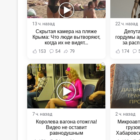
13 ч. назад
22 ч. назад
Скрытая камера на пляже
Депут
Крыма: Что люди вытворяют,
гордумы а
когда их не видят...
за расп
неповин
153
54
79
174
Новост
Хаба
i
7 ч. назад
2 ч. назад
Королева вагона отожгла!
Микроавт
Видео не оставит
грузо
равнодушным
Хабаровск
Хабаровс