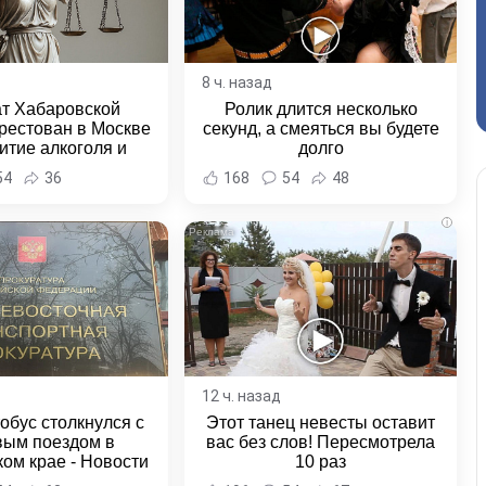
8 ч. назад
ат Хабаровской
Ролик длится несколько
рестован в Москве
секунд, а смеяться вы будете
итие алкоголя и
долго
овение полиции -
54
36
168
54
48
и Хабаровска и
ровского края
i
12 ч. назад
обус столкнулся с
Этот танец невесты оставит
вым поездом в
вас без слов! Пересмотрела
ом крае - Новости
10 раз
ка и Хабаровского