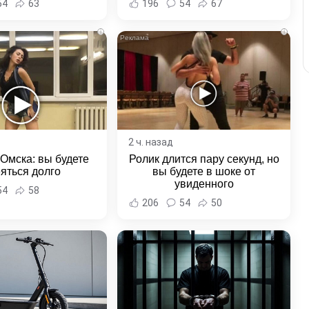
54
63
196
54
67
края
i
i
2 ч. назад
 Омска: вы будете
Ролик длится пару секунд, но
яться долго
вы будете в шоке от
увиденного
54
58
206
54
50