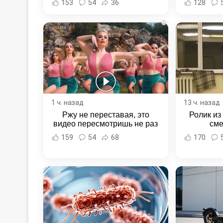
153
54
36
128
i
1 ч. назад
13 ч. назад
Ржу не переставая, это
Ролик из
видео пересмотришь не раз
сме
159
54
68
170