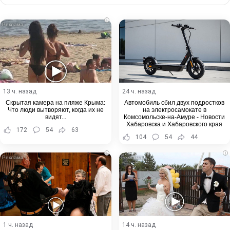
Email
i
13 ч. назад
24 ч. назад
Скрытая камера на пляже Крыма:
Автомобиль сбил двух подростков
Что люди вытворяют, когда их не
на электросамокате в
видят...
Комсомольске-на-Амуре - Новости
Хабаровска и Хабаровского края
172
54
63
104
54
44
i
i
1 ч. назад
14 ч. назад