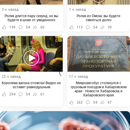
3 ч. назад
1 ч. назад
Ролик длится пару секунд, но вы
Ролик из Омска: вы будете
будете в шоке от увиденного
смеяться долго
199
54
60
113
54
39
i
22 ч. назад
17 ч. назад
Королева вагона отожгла! Видео не
Микроавтобус столкнулся с
оставит равнодушным
грузовым поездом в Хабаровском
крае - Новости Хабаровска и
294
54
61
Хабаровского края
262
54
67