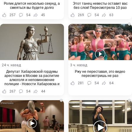
Ролик длится несколько секунд, а
Этот танец невесты оставит вас
смеяться вы будете долго
без слов! Пересмотрела 10 раз
257
54
45
269
54
63
i
24 ч. назад
3 ч. назад
Депутат Хабаровской гордумы
Ржу не переставая, это видео
арестован в Москве за распитие
пересмотришь не раз
алкоголя и неповиновение
281
54
64
полиции - Новости Хабаровска и
Хабаровского края
267
54
44
i
i