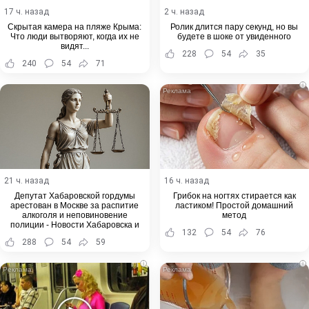
17 ч. назад
2 ч. назад
Скрытая камера на пляже Крыма:
Ролик длится пару секунд, но вы
Что люди вытворяют, когда их не
будете в шоке от увиденного
видят...
228
54
35
240
54
71
i
21 ч. назад
16 ч. назад
Депутат Хабаровской гордумы
Грибок на ногтях стирается как
арестован в Москве за распитие
ластиком! Простой домашний
алкоголя и неповиновение
метод
полиции - Новости Хабаровска и
132
54
76
Хабаровского края
288
54
59
i
i