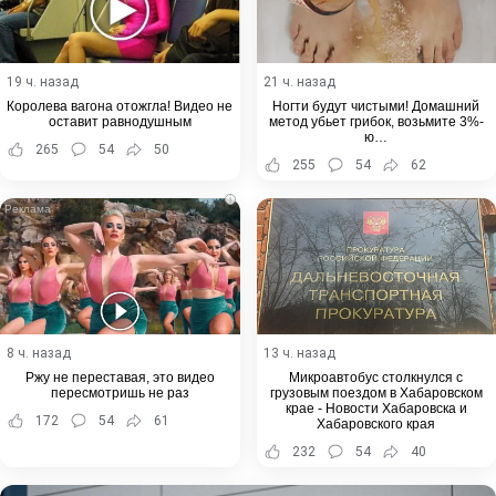
19 ч. назад
21 ч. назад
Королева вагона отожгла! Видео не
Ногти будут чистыми! Домашний
оставит равнодушным
метод убьет грибок, возьмите 3%-
ю…
265
54
50
255
54
62
i
8 ч. назад
13 ч. назад
Ржу не переставая, это видео
Микроавтобус столкнулся с
пересмотришь не раз
грузовым поездом в Хабаровском
крае - Новости Хабаровска и
172
54
61
Хабаровского края
232
54
40