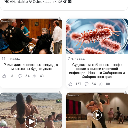
WhatsApp
Telegram
Share
VKontakte
Odnoklassniki
via
Email
i
11 ч. назад
7 ч. назад
Ролик длится несколько секунд, а
Суд закрыл хабаровское кафе
смеяться вы будете долго
после вспышки кишечной
инфекции - Новости Хабаровска и
131
54
43
Хабаровского края
167
54
80
i
i